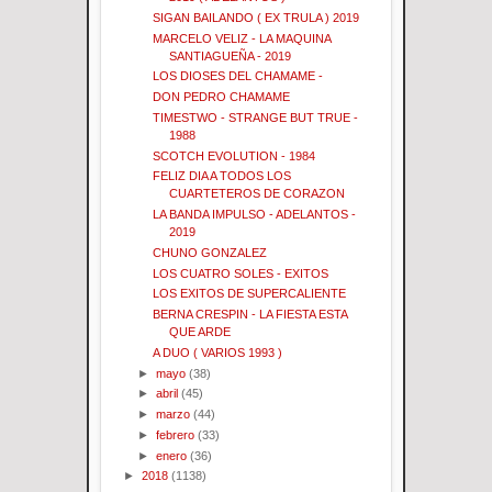
SIGAN BAILANDO ( EX TRULA ) 2019
MARCELO VELIZ - LA MAQUINA
SANTIAGUEÑA - 2019
LOS DIOSES DEL CHAMAME -
DON PEDRO CHAMAME
TIMESTWO - STRANGE BUT TRUE -
1988
SCOTCH EVOLUTION - 1984
FELIZ DIA A TODOS LOS
CUARTETEROS DE CORAZON
LA BANDA IMPULSO - ADELANTOS -
2019
CHUNO GONZALEZ
LOS CUATRO SOLES - EXITOS
LOS EXITOS DE SUPERCALIENTE
BERNA CRESPIN - LA FIESTA ESTA
QUE ARDE
A DUO ( VARIOS 1993 )
►
mayo
(38)
►
abril
(45)
►
marzo
(44)
►
febrero
(33)
►
enero
(36)
►
2018
(1138)