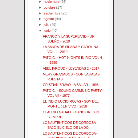
►
noviembre
(25)
►
octubre
(17)
►
septiembre
(25)
►
agosto
(44)
►
julio
(49)
▼
junio
(40)
FRANCO Y LA SUPERBAND - UN
SUEÑO - 2019
LA BANDA DE SILVINA Y CAROLINA -
VOL 1 - 2019
PATO C. - HOT NIGHTS IN RIO VOL 4
- 1980
ABEL IVROUD - LEYENDAS 2 - 2017
MERY GRANADOS - CON LAS ALAS
PUESTAS
CRISTIAN BRAVO - A BAILAR - 1996
PATO C. - SOUND CARMUSIC PARTY
VOL VII - 1977
EL INDIO LUCIO ROJAS - SOY DEL
MONTE ( EN VIVO ) 2018
CLAUDIO NADALL - CANCIONES DE
SIEMPRE
LOS AUTENTICOS DE CORDOBA -
BAJO EL CIELO DE LA DO...
LOS AUTENTICOS DE CORDOBA -