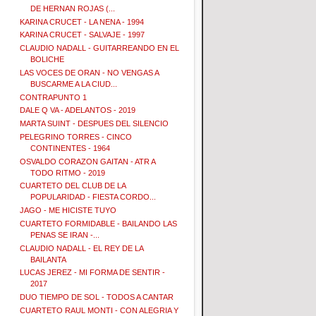
DE HERNAN ROJAS (...
KARINA CRUCET - LA NENA - 1994
KARINA CRUCET - SALVAJE - 1997
CLAUDIO NADALL - GUITARREANDO EN EL
BOLICHE
LAS VOCES DE ORAN - NO VENGAS A
BUSCARME A LA CIUD...
CONTRAPUNTO 1
DALE Q VA - ADELANTOS - 2019
MARTA SUINT - DESPUES DEL SILENCIO
PELEGRINO TORRES - CINCO
CONTINENTES - 1964
OSVALDO CORAZON GAITAN - ATR A
TODO RITMO - 2019
CUARTETO DEL CLUB DE LA
POPULARIDAD - FIESTA CORDO...
JAGO - ME HICISTE TUYO
CUARTETO FORMIDABLE - BAILANDO LAS
PENAS SE IRAN -...
CLAUDIO NADALL - EL REY DE LA
BAILANTA
LUCAS JEREZ - MI FORMA DE SENTIR -
2017
DUO TIEMPO DE SOL - TODOS A CANTAR
CUARTETO RAUL MONTI - CON ALEGRIA Y