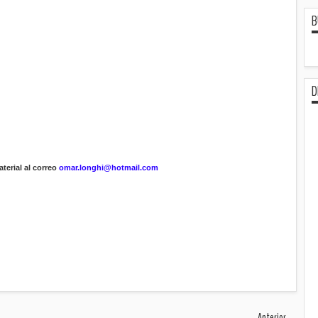
B
D
terial al correo
omar.longhi@hotmail.com
Anterior