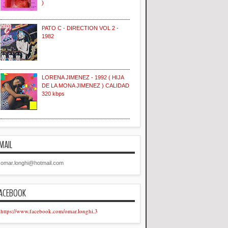
)
PATO C - DIRECTION VOL 2 -
1982
LORENA JIMENEZ - 1992 ( HIJA
DE LA MONA JIMENEZ ) CALIDAD
320 kbps
MAIL
omar.longhi@hotmail.com
ACEBOOK
https://www.facebook.com/omar.longhi.3