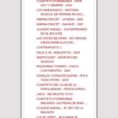
CUARTETO FORMIDABLE - AYER
HOY Y SIEMPRE - 2016
LOS WARAHUACO - HISTORIA
MUSICAL DE HERNAN ROJAS (...
KARINA CRUCET - LA NENA - 1994
KARINA CRUCET - SALVAJE - 1997
CLAUDIO NADALL - GUITARREANDO
EN EL BOLICHE
LAS VOCES DE ORAN - NO VENGAS
A BUSCARME A LA CIUD...
CONTRAPUNTO 1
DALE Q VA - ADELANTOS - 2019
MARTA SUINT - DESPUES DEL
SILENCIO
PELEGRINO TORRES - CINCO
CONTINENTES - 1964
OSVALDO CORAZON GAITAN - ATR A
TODO RITMO - 2019
CUARTETO DEL CLUB DE LA
POPULARIDAD - FIESTA CORDO...
JAGO - ME HICISTE TUYO
CUARTETO FORMIDABLE -
BAILANDO LAS PENAS SE IRAN -...
CLAUDIO NADALL - EL REY DE LA
BAILANTA
LUCAS JEREZ - MI FORMA DE