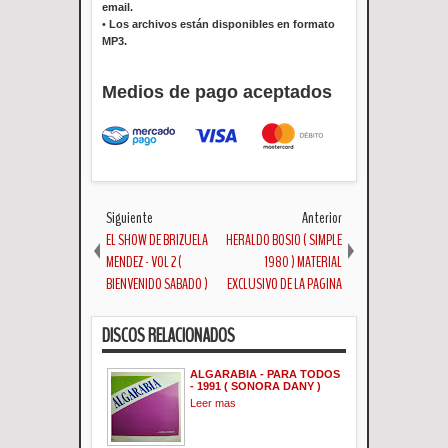
email.
•
Los archivos están disponibles en formato
MP3.
Medios de pago aceptados
Siguiente
Anterior
EL SHOW DE BRIZUELA
HERALDO BOSIO ( SIMPLE
MENDEZ - VOL 2 (
1980 ) MATERIAL
BIENVENIDO SABADO )
EXCLUSIVO DE LA PAGINA
DISCOS RELACIONADOS
ALGARABIA - PARA TODOS
- 1991 ( SONORA DANY )
Leer mas