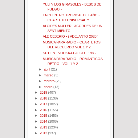
YULI Y LOS GIRASOLES - BESOS DE
FUEGO -
ENCUENTRO TROPICAL DEL AÑO -
CUARTETO UNIVERSAL Y ...
ALCIDES MULLER - ACORDES DE UN
SENTIMIENTO
ALE CEBERIO - ( ADELANTO 2020 )
MUSICA PARA RADIO - CUARTETOS
DEL RECUERDO VOL 1 Y 2
SUTIEN - VODKA A GO GO - 1985
MUSICA PARA RADIO - ROMANTICOS
RETRO - VOL 1 Y 2
►
abril
(21)
►
marzo
(3)
►
febrero
(25)
►
enero
(13)
►
2019
(407)
►
2018
(1138)
►
2017
(1027)
►
2016
(1155)
►
2015
(1453)
►
2014
(2008)
►
2013
(2234)
►
2012
(937)