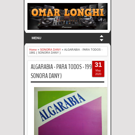
MENU
Home
»
SONORA DANY
»
ALGARABIA - PARA TODOS -
1991 ( SONORA DANY )
31
ALGARABIA - PARA TODOS - 1991 (
May
SONORA DANY )
2020