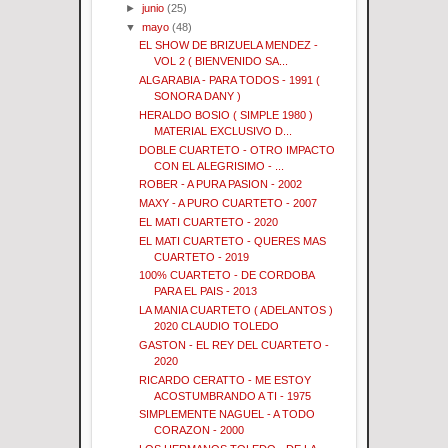
►
junio
(25)
▼
mayo
(48)
EL SHOW DE BRIZUELA MENDEZ -
VOL 2 ( BIENVENIDO SA...
ALGARABIA - PARA TODOS - 1991 (
SONORA DANY )
HERALDO BOSIO ( SIMPLE 1980 )
MATERIAL EXCLUSIVO D...
DOBLE CUARTETO - OTRO IMPACTO
CON EL ALEGRISIMO - ...
ROBER - A PURA PASION - 2002
MAXY - A PURO CUARTETO - 2007
EL MATI CUARTETO - 2020
EL MATI CUARTETO - QUERES MAS
CUARTETO - 2019
100% CUARTETO - DE CORDOBA
PARA EL PAIS - 2013
LA MANIA CUARTETO ( ADELANTOS )
2020 CLAUDIO TOLEDO
GASTON - EL REY DEL CUARTETO -
2020
RICARDO CERATTO - ME ESTOY
ACOSTUMBRANDO A TI - 1975
SIMPLEMENTE NAGUEL - A TODO
CORAZON - 2000