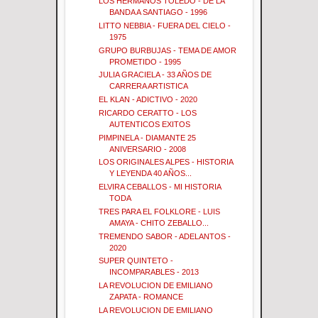
LOS HERMANOS TOLEDO - DE LA
BANDA A SANTIAGO - 1996
LITTO NEBBIA - FUERA DEL CIELO -
1975
GRUPO BURBUJAS - TEMA DE AMOR
PROMETIDO - 1995
JULIA GRACIELA - 33 AÑOS DE
CARRERA ARTISTICA
EL KLAN - ADICTIVO - 2020
RICARDO CERATTO - LOS
AUTENTICOS EXITOS
PIMPINELA - DIAMANTE 25
ANIVERSARIO - 2008
LOS ORIGINALES ALPES - HISTORIA
Y LEYENDA 40 AÑOS...
ELVIRA CEBALLOS - MI HISTORIA
TODA
TRES PARA EL FOLKLORE - LUIS
AMAYA - CHITO ZEBALLO...
TREMENDO SABOR - ADELANTOS -
2020
SUPER QUINTETO -
INCOMPARABLES - 2013
LA REVOLUCION DE EMILIANO
ZAPATA - ROMANCE
LA REVOLUCION DE EMILIANO