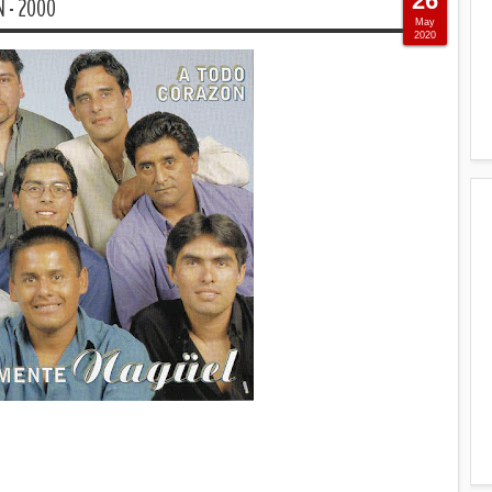
26
 - 2000
May
2020