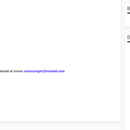
B
D
terial al correo
omar.longhi@hotmail.com