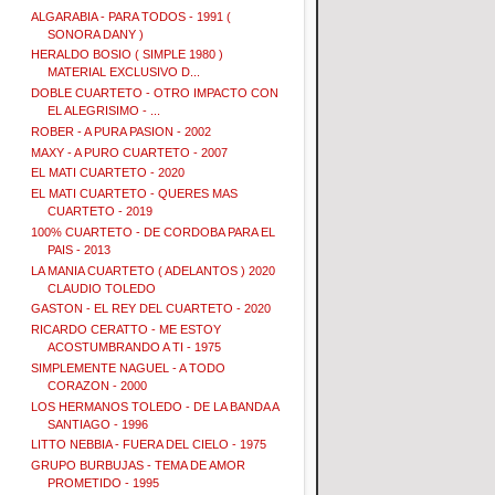
ALGARABIA - PARA TODOS - 1991 (
SONORA DANY )
HERALDO BOSIO ( SIMPLE 1980 )
MATERIAL EXCLUSIVO D...
DOBLE CUARTETO - OTRO IMPACTO CON
EL ALEGRISIMO - ...
ROBER - A PURA PASION - 2002
MAXY - A PURO CUARTETO - 2007
EL MATI CUARTETO - 2020
EL MATI CUARTETO - QUERES MAS
CUARTETO - 2019
100% CUARTETO - DE CORDOBA PARA EL
PAIS - 2013
LA MANIA CUARTETO ( ADELANTOS ) 2020
CLAUDIO TOLEDO
GASTON - EL REY DEL CUARTETO - 2020
RICARDO CERATTO - ME ESTOY
ACOSTUMBRANDO A TI - 1975
SIMPLEMENTE NAGUEL - A TODO
CORAZON - 2000
LOS HERMANOS TOLEDO - DE LA BANDA A
SANTIAGO - 1996
LITTO NEBBIA - FUERA DEL CIELO - 1975
GRUPO BURBUJAS - TEMA DE AMOR
PROMETIDO - 1995