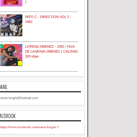
)
PATO C - DIRECTION VOL 2 -
1982
LORENA JIMENEZ - 1992 ( HIJA
DE LA MONA JIMENEZ ) CALIDAD
320 kbps
MAIL
omar.longhi@hotmail.com
ACEBOOK
https://www.facebook.com/omar.longhi.3