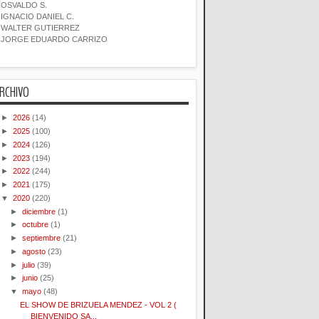
OSVALDO S.
IGNACIO DANIEL C.
WALTER GUTIERREZ
JORGE EDUARDO CARRIZO
RCHIVO
►
2026
(14)
►
2025
(100)
►
2024
(126)
►
2023
(194)
►
2022
(244)
►
2021
(175)
▼
2020
(220)
►
diciembre
(1)
►
octubre
(1)
►
septiembre
(21)
►
agosto
(23)
►
julio
(39)
►
junio
(25)
▼
mayo
(48)
EL SHOW DE BRIZUELA MENDEZ - VOL 2 (
BIENVENIDO SA...