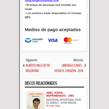
omar.longhi@hotmail.com
•
El enlace de descarga será enviado por
email.
•
Los archivos están disponibles en formato
MP3.
Medios de pago aceptados
Siguiente
Anterior
ALBERTO VALLE DE PIE
SANTIAGO CLARES -
ARGENTINA
DESDE EL CORAZON - 2014
DISCOS RELACIONADOS
ABEL SORIA -
REPRIMENDAS - 1991
MATERIAL APORTADO POR
EL AMIGO JOSE ANGEL
N.
Leer mas