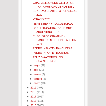
GRACIAS EDUARDO GELFO POR
TANTA MUSICA QUE NOS DIS...
EL NUEVO CUARTETO - CLASICOS -
2020
VERANO 2020
RENE & RENNY - LA COLEGIALA
LOS HUANCA HUA - FOLKLORE
ARGENTINO - 1970
EL SOLDADO CHAMAME -
CANCIONES DE SUPER ACCION -
1973
PEDRO INFANTE - RANCHERAS
PEDRO INFANTE - BOLEROS
FELIZ DIA A TODOS LOS
CUARTETEROS
►
mayo
(48)
►
abril
(21)
►
marzo
(3)
►
febrero
(25)
►
enero
(13)
►
2019
(407)
►
2018
(1138)
►
2017
(1027)
►
2016
(1155)
►
2015
(1453)