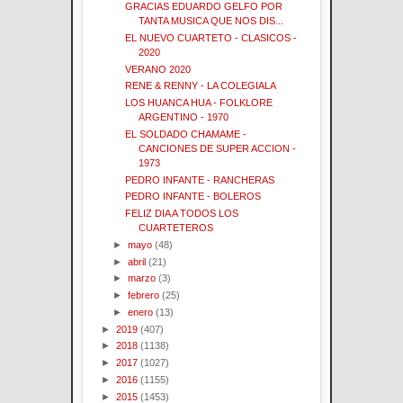
GRACIAS EDUARDO GELFO POR
TANTA MUSICA QUE NOS DIS...
EL NUEVO CUARTETO - CLASICOS -
2020
VERANO 2020
RENE & RENNY - LA COLEGIALA
LOS HUANCA HUA - FOLKLORE
ARGENTINO - 1970
EL SOLDADO CHAMAME -
CANCIONES DE SUPER ACCION -
1973
PEDRO INFANTE - RANCHERAS
PEDRO INFANTE - BOLEROS
FELIZ DIA A TODOS LOS
CUARTETEROS
►
mayo
(48)
►
abril
(21)
►
marzo
(3)
►
febrero
(25)
►
enero
(13)
►
2019
(407)
►
2018
(1138)
►
2017
(1027)
►
2016
(1155)
►
2015
(1453)