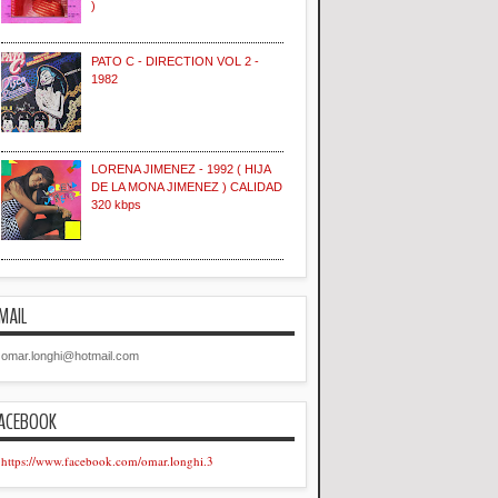
)
PATO C - DIRECTION VOL 2 -
1982
LORENA JIMENEZ - 1992 ( HIJA
DE LA MONA JIMENEZ ) CALIDAD
320 kbps
MAIL
omar.longhi@hotmail.com
ACEBOOK
https://www.facebook.com/omar.longhi.3