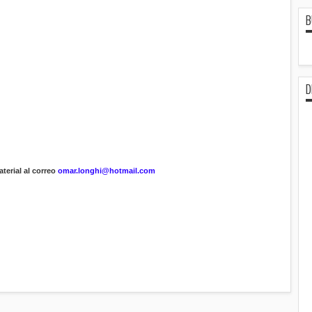
B
D
terial al correo
omar.longhi@hotmail.com