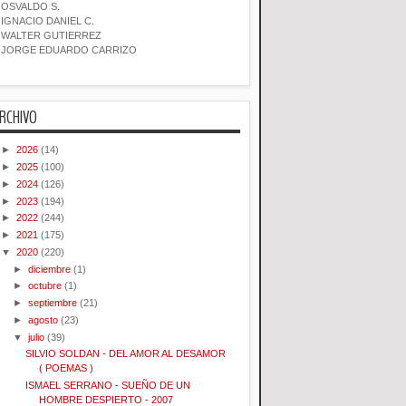
OSVALDO S.
IGNACIO DANIEL C.
WALTER GUTIERREZ
JORGE EDUARDO CARRIZO
RCHIVO
►
2026
(14)
►
2025
(100)
►
2024
(126)
►
2023
(194)
►
2022
(244)
►
2021
(175)
▼
2020
(220)
►
diciembre
(1)
►
octubre
(1)
►
septiembre
(21)
►
agosto
(23)
▼
julio
(39)
SILVIO SOLDAN - DEL AMOR AL DESAMOR
( POEMAS )
ISMAEL SERRANO - SUEÑO DE UN
HOMBRE DESPIERTO - 2007