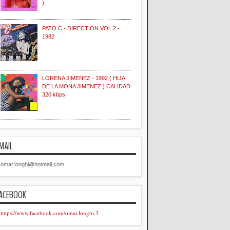
)
PATO C - DIRECTION VOL 2 -
1982
LORENA JIMENEZ - 1992 ( HIJA
DE LA MONA JIMENEZ ) CALIDAD
320 kbps
MAIL
omar.longhi@hotmail.com
ACEBOOK
https://www.facebook.com/omar.longhi.3