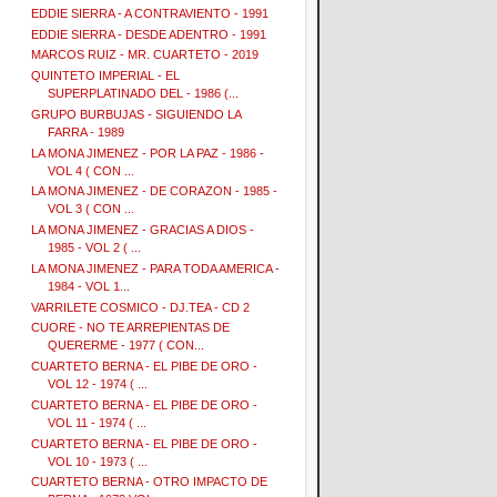
EDDIE SIERRA - A CONTRAVIENTO - 1991
EDDIE SIERRA - DESDE ADENTRO - 1991
MARCOS RUIZ - MR. CUARTETO - 2019
QUINTETO IMPERIAL - EL
SUPERPLATINADO DEL - 1986 (...
GRUPO BURBUJAS - SIGUIENDO LA
FARRA - 1989
LA MONA JIMENEZ - POR LA PAZ - 1986 -
VOL 4 ( CON ...
LA MONA JIMENEZ - DE CORAZON - 1985 -
VOL 3 ( CON ...
LA MONA JIMENEZ - GRACIAS A DIOS -
1985 - VOL 2 ( ...
LA MONA JIMENEZ - PARA TODA AMERICA -
1984 - VOL 1...
VARRILETE COSMICO - DJ.TEA - CD 2
CUORE - NO TE ARREPIENTAS DE
QUERERME - 1977 ( CON...
CUARTETO BERNA - EL PIBE DE ORO -
VOL 12 - 1974 ( ...
CUARTETO BERNA - EL PIBE DE ORO -
VOL 11 - 1974 ( ...
CUARTETO BERNA - EL PIBE DE ORO -
VOL 10 - 1973 ( ...
CUARTETO BERNA - OTRO IMPACTO DE