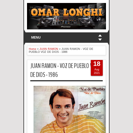
MENU
Home
»
JUAN RAMON
»
JUAN RAMON - VOZ DE
PUEBLO VOZ DE DIOS - 1986
18
JUAN RAMON - VOZ DE PUEBLO VOZ
Aug
DE DIOS - 1986
2021