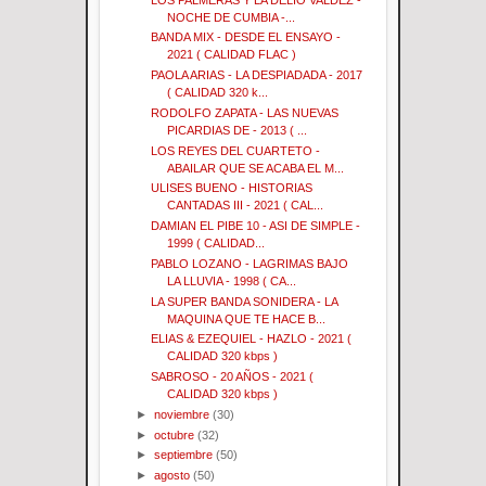
NOCHE DE CUMBIA -...
BANDA MIX - DESDE EL ENSAYO -
2021 ( CALIDAD FLAC )
PAOLA ARIAS - LA DESPIADADA - 2017
( CALIDAD 320 k...
RODOLFO ZAPATA - LAS NUEVAS
PICARDIAS DE - 2013 ( ...
LOS REYES DEL CUARTETO -
ABAILAR QUE SE ACABA EL M...
ULISES BUENO - HISTORIAS
CANTADAS III - 2021 ( CAL...
DAMIAN EL PIBE 10 - ASI DE SIMPLE -
1999 ( CALIDAD...
PABLO LOZANO - LAGRIMAS BAJO
LA LLUVIA - 1998 ( CA...
LA SUPER BANDA SONIDERA - LA
MAQUINA QUE TE HACE B...
ELIAS & EZEQUIEL - HAZLO - 2021 (
CALIDAD 320 kbps )
SABROSO - 20 AÑOS - 2021 (
CALIDAD 320 kbps )
►
noviembre
(30)
►
octubre
(32)
►
septiembre
(50)
►
agosto
(50)