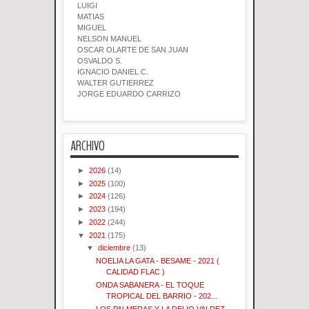
LUIGI
MATIAS
MIGUEL
NELSON MANUEL
OSCAR OLARTE DE SAN JUAN
OSVALDO S.
IGNACIO DANIEL C.
WALTER GUTIERREZ
JORGE EDUARDO CARRIZO
ARCHIVO
►
2026
(14)
►
2025
(100)
►
2024
(126)
►
2023
(194)
►
2022
(244)
▼
2021
(175)
▼
diciembre
(13)
NOELIA LA GATA - BESAME - 2021 (
CALIDAD FLAC )
ONDA SABANERA - EL TOQUE
TROPICAL DEL BARRIO - 202...
LOS PALMERAS Y LA DELIO VALDEZ -