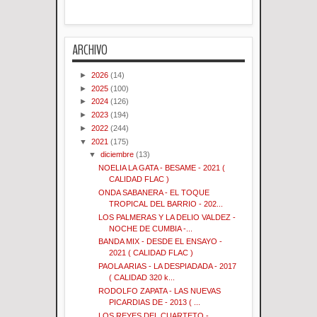
ARCHIVO
►
2026
(14)
►
2025
(100)
►
2024
(126)
►
2023
(194)
►
2022
(244)
▼
2021
(175)
▼
diciembre
(13)
NOELIA LA GATA - BESAME - 2021 (
CALIDAD FLAC )
ONDA SABANERA - EL TOQUE
TROPICAL DEL BARRIO - 202...
LOS PALMERAS Y LA DELIO VALDEZ -
NOCHE DE CUMBIA -...
BANDA MIX - DESDE EL ENSAYO -
2021 ( CALIDAD FLAC )
PAOLA ARIAS - LA DESPIADADA - 2017
( CALIDAD 320 k...
RODOLFO ZAPATA - LAS NUEVAS
PICARDIAS DE - 2013 ( ...
LOS REYES DEL CUARTETO -