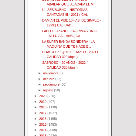
ABAILAR QUE SE ACABA EL M...
ULISES BUENO - HISTORIAS
CANTADAS III - 2021 ( CAL...
DAMIAN EL PIBE 10 - ASI DE SIMPLE -
1999 ( CALIDAD...
PABLO LOZANO - LAGRIMAS BAJO
LA LLUVIA - 1998 ( CA...
LA SUPER BANDA SONIDERA - LA
MAQUINA QUE TE HACE B...
ELIAS & EZEQUIEL - HAZLO - 2021 (
CALIDAD 320 kbps )
SABROSO - 20 AÑOS - 2021 (
CALIDAD 320 kbps )
►
noviembre
(30)
►
octubre
(32)
►
septiembre
(50)
►
agosto
(50)
►
2020
(220)
►
2019
(407)
►
2018
(1138)
►
2017
(1027)
►
2016
(1155)
►
2015
(1453)
►
2014
(2008)
►
2013
(2234)