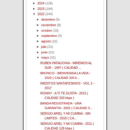
►
2024
(126)
►
2023
(194)
▼
2022
(244)
►
diciembre
(5)
►
noviembre
(8)
►
octubre
(10)
►
septiembre
(5)
►
agosto
(12)
►
julio
(21)
►
junio
(21)
▼
mayo
(21)
RUBEN PATAGONIA - MIREMOS AL
SUR - 1997 ( CALIDAD ...
BRONCO - BIENVENIDA LA VIDA -
2022 ( CALIDAD 320 k...
INEDITOS SANTAFESINOS - VOL 2 -
2017
RONNY - A TI TE GUSTA - 2015 (
CALIDAD 320 kbps )
BANDA REGISTRADA - UNA
GARANTIA - 2002 ( CALIDAD 3...
SERGIO ARIEL Y MI CUMBIA - SIN
LIMITES - 2015 ( CA...
SERGIO ARIEL Y MI CUMBIA - 2011 (
CALIDAD 128 kbps )