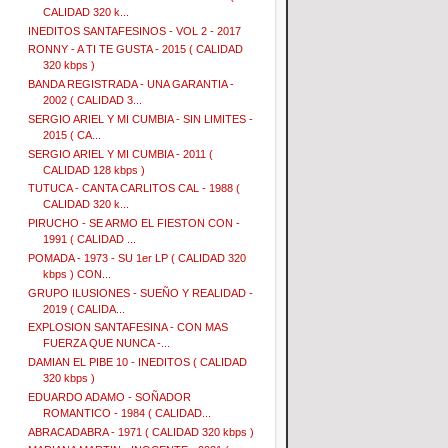
CALIDAD 320 k...
INEDITOS SANTAFESINOS - VOL 2 - 2017
RONNY - A TI TE GUSTA - 2015 ( CALIDAD
320 kbps )
BANDA REGISTRADA - UNA GARANTIA -
2002 ( CALIDAD 3...
SERGIO ARIEL Y MI CUMBIA - SIN LIMITES -
2015 ( CA...
SERGIO ARIEL Y MI CUMBIA - 2011 (
CALIDAD 128 kbps )
TUTUCA - CANTA CARLITOS CAL - 1988 (
CALIDAD 320 k...
PIRUCHO - SE ARMO EL FIESTON CON -
1991 ( CALIDAD ...
POMADA - 1973 - SU 1er LP ( CALIDAD 320
kbps ) CON...
GRUPO ILUSIONES - SUEÑO Y REALIDAD -
2019 ( CALIDA...
EXPLOSION SANTAFESINA - CON MAS
FUERZA QUE NUNCA -...
DAMIAN EL PIBE 10 - INEDITOS ( CALIDAD
320 kbps )
EDUARDO ADAMO - SOÑADOR
ROMANTICO - 1984 ( CALIDAD...
ABRACADABRA - 1971 ( CALIDAD 320 kbps )