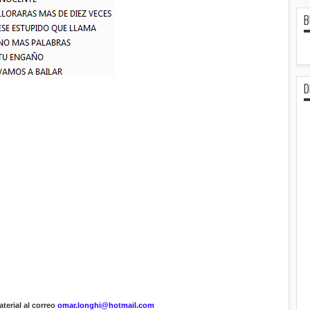
B
D
terial al correo
omar.longhi@hotmail.com