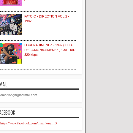
)
PATO C - DIRECTION VOL 2 -
1982
LORENA JIMENEZ - 1992 ( HIJA
DE LA MONA JIMENEZ ) CALIDAD
320 kbps
MAIL
omar.longhi@hotmail.com
ACEBOOK
https://www.facebook.com/omar.longhi.3