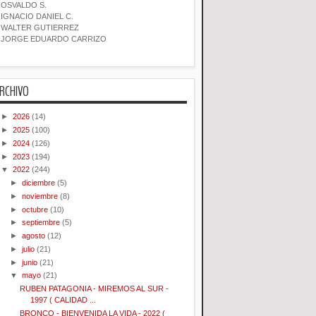
OSVALDO S.
IGNACIO DANIEL C.
WALTER GUTIERREZ
JORGE EDUARDO CARRIZO
RCHIVO
►
2026
(14)
►
2025
(100)
►
2024
(126)
►
2023
(194)
▼
2022
(244)
►
diciembre
(5)
►
noviembre
(8)
►
octubre
(10)
►
septiembre
(5)
►
agosto
(12)
►
julio
(21)
►
junio
(21)
▼
mayo
(21)
RUBEN PATAGONIA - MIREMOS AL SUR -
1997 ( CALIDAD ...
BRONCO - BIENVENIDA LA VIDA - 2022 (