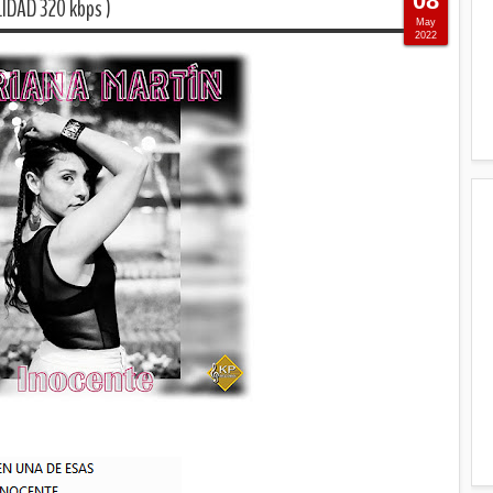
08
IDAD 320 kbps )
May
2022