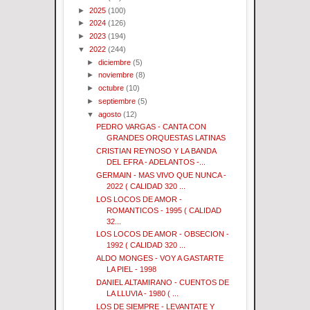
►
2025
(100)
►
2024
(126)
►
2023
(194)
▼
2022
(244)
►
diciembre
(5)
►
noviembre
(8)
►
octubre
(10)
►
septiembre
(5)
▼
agosto
(12)
PEDRO VARGAS - CANTA CON
GRANDES ORQUESTAS LATINAS
CRISTIAN REYNOSO Y LA BANDA
DEL EFRA - ADELANTOS -...
GERMAIN - MAS VIVO QUE NUNCA -
2022 ( CALIDAD 320 ...
LOS LOCOS DE AMOR -
ROMANTICOS - 1995 ( CALIDAD
32...
LOS LOCOS DE AMOR - OBSECION -
1992 ( CALIDAD 320 ...
ALDO MONGES - VOY A GASTARTE
LA PIEL - 1998
DANIEL ALTAMIRANO - CUENTOS DE
LA LLUVIA - 1980 ( ...
LOS DE SIEMPRE - LEVANTATE Y