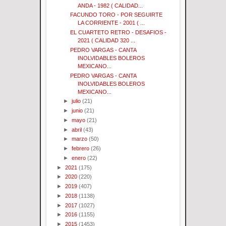
ANDA - 1982 ( CALIDAD...
FACUNDO TORO - POR SEGUIRTE
LA CORRIENTE - 2001 ( ...
EL CUARTETO RETRO - DESAFIOS -
2021 ( CALIDAD 320 ...
PEDRO VARGAS - CANTA
INOLVIDABLES BOLEROS
MEXICANO...
PEDRO VARGAS - CANTA
INOLVIDABLES BOLEROS
MEXICANO...
►
julio
(21)
►
junio
(21)
►
mayo
(21)
►
abril
(43)
►
marzo
(50)
►
febrero
(26)
►
enero
(22)
►
2021
(175)
►
2020
(220)
►
2019
(407)
►
2018
(1138)
►
2017
(1027)
►
2016
(1155)
►
2015
(1453)