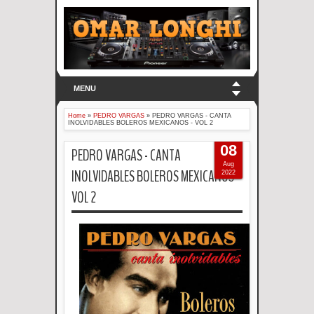
MENU
Home
»
PEDRO VARGAS
»
PEDRO VARGAS - CANTA
INOLVIDABLES BOLEROS MEXICANOS - VOL 2
08
PEDRO VARGAS - CANTA
Aug
INOLVIDABLES BOLEROS MEXICANOS -
2022
VOL 2