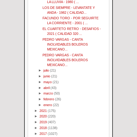
LA LLUVIA - 1980 ( ...
LOS DE SIEMPRE - LEVANTATE Y
ANDA - 1982 ( CALIDAD...
FACUNDO TORO - POR SEGUIRTE
LA CORRIENTE - 2001 ( ...
EL CUARTETO RETRO - DESAFIOS -
2021 ( CALIDAD 320 ...
PEDRO VARGAS - CANTA
INOLVIDABLES BOLEROS
MEXICANO...
PEDRO VARGAS - CANTA
INOLVIDABLES BOLEROS
MEXICANO...
►
julio
(21)
►
junio
(21)
►
mayo
(21)
►
abril
(43)
►
marzo
(50)
►
febrero
(26)
►
enero
(22)
►
2021
(175)
►
2020
(220)
►
2019
(407)
►
2018
(1138)
►
2017
(1027)