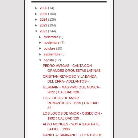
►
2026
(14)
►
2025
(100)
►
2024
(126)
►
2023
(194)
▼
2022
(244)
►
diciembre
(5)
►
noviembre
(8)
►
octubre
(10)
►
septiembre
(5)
▼
agosto
(12)
PEDRO VARGAS - CANTA CON
GRANDES ORQUESTAS LATINAS
CRISTIAN REYNOSO Y LA BANDA
DEL EFRA - ADELANTOS -...
GERMAIN - MAS VIVO QUE NUNCA -
2022 ( CALIDAD 320 ...
LOS LOCOS DE AMOR -
ROMANTICOS - 1995 ( CALIDAD
32...
LOS LOCOS DE AMOR - OBSECION -
1992 ( CALIDAD 320 ...
ALDO MONGES - VOY A GASTARTE
LA PIEL - 1998
DANIEL ALTAMIRANO - CUENTOS DE