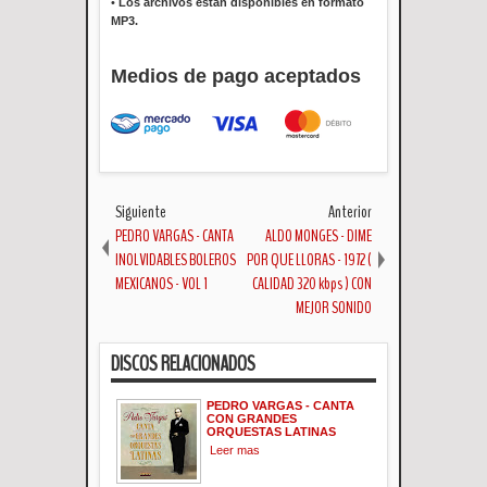
•
Los archivos están disponibles en formato
MP3.
Medios de pago aceptados
Siguiente
Anterior
PEDRO VARGAS - CANTA
ALDO MONGES - DIME
INOLVIDABLES BOLEROS
POR QUE LLORAS - 1972 (
MEXICANOS - VOL 1
CALIDAD 320 kbps ) CON
MEJOR SONIDO
DISCOS RELACIONADOS
PEDRO VARGAS - CANTA
CON GRANDES
ORQUESTAS LATINAS
Leer mas