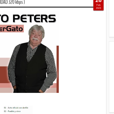
26
IDAD 320 kbps )
Feb
2023