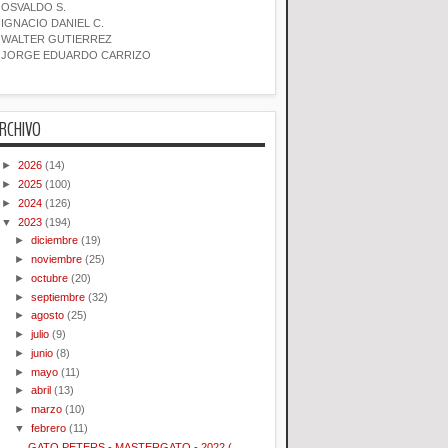
OSVALDO S.
IGNACIO DANIEL C.
WALTER GUTIERREZ
JORGE EDUARDO CARRIZO
RCHIVO
►
2026
(14)
►
2025
(100)
►
2024
(126)
▼
2023
(194)
►
diciembre
(19)
►
noviembre
(25)
►
octubre
(20)
►
septiembre
(32)
►
agosto
(25)
►
julio
(9)
►
junio
(8)
►
mayo
(11)
►
abril
(13)
►
marzo
(10)
▼
febrero
(11)
GATO PETERS - MASTERGATO - 2022 (