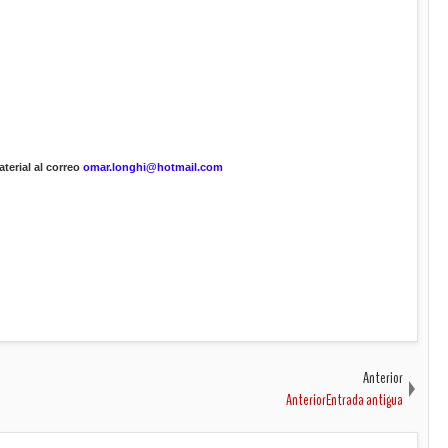
terial al correo
omar.longhi@hotmail.com
Anterior
AnteriorEntrada antigua