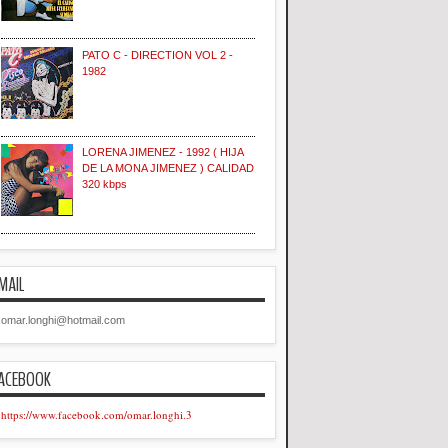
PATO C - DIRECTION VOL 2 -
1982
LORENA JIMENEZ - 1992 ( HIJA
DE LA MONA JIMENEZ ) CALIDAD
320 kbps
MAIL
omar.longhi@hotmail.com
ACEBOOK
https://www.facebook.com/omar.longhi.3