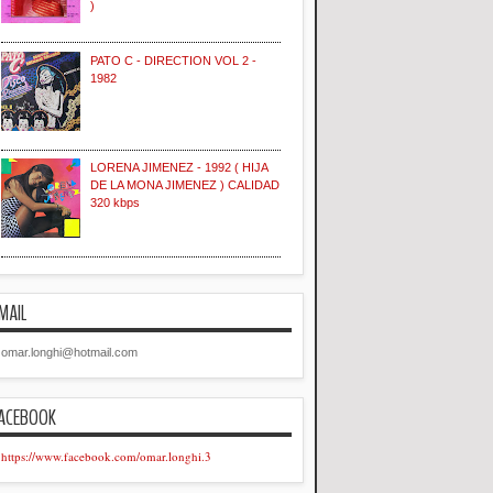
)
PATO C - DIRECTION VOL 2 -
1982
LORENA JIMENEZ - 1992 ( HIJA
DE LA MONA JIMENEZ ) CALIDAD
320 kbps
MAIL
omar.longhi@hotmail.com
ACEBOOK
https://www.facebook.com/omar.longhi.3