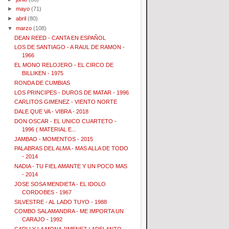
►
mayo
(71)
►
abril
(80)
▼
marzo
(108)
DEAN REED - CANTA EN ESPAÑOL
LOS DE SANTIAGO - A RAUL DE RAMON -
1966
EL MONO RELOJERO - EL CIRCO DE
BILLIKEN - 1975
RONDA DE CUMBIAS
LOS PRINCIPES - DUROS DE MATAR - 1996
CARLITOS GIMENEZ - VIENTO NORTE
DALE QUE VA - VIBRA - 2018
DON OSCAR - EL UNICO CUARTETO -
1996 ( MATERIAL E...
JAMBAO - MOMENTOS - 2015
PALABRAS DEL ALMA - MAS ALLA DE TODO
- 2014
NADIA - TU FIEL AMANTE Y UN POCO MAS
- 2014
JOSE SOSA MENDIETA - EL IDOLO
CORDOBES - 1967
SILVESTRE - AL LADO TUYO - 1988
COMBO SALAMANDRA - ME IMPORTA UN
CARAJO - 1992