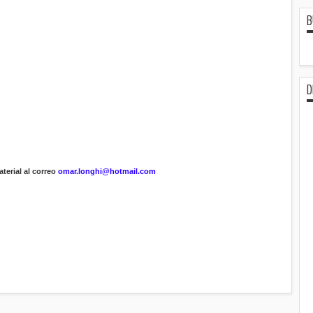
B
D
terial al correo
omar.longhi@hotmail.com