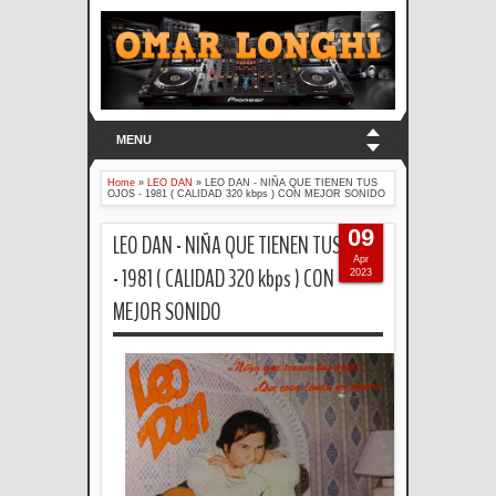
MENU
Home
»
LEO DAN
»
LEO DAN - NIÑA QUE TIENEN TUS
OJOS - 1981 ( CALIDAD 320 kbps ) CON MEJOR SONIDO
09
LEO DAN - NIÑA QUE TIENEN TUS OJOS
Apr
- 1981 ( CALIDAD 320 kbps ) CON
2023
MEJOR SONIDO