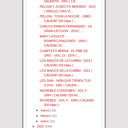
SALADITA - 2001 ( CA...
PELUSA Y JOSECITO BERARDI - 2023
( SINGLE ) HAS VI...
PELUSA - TODA LA NOCHE - 1988 (
CALIDAD 320 kbps )...
CARLOS RAMON FERNANDEZ - LA
GRAN LECCION - 2019 ( ...
MARY LA DULCE -
ROMPECORAZONES - 1992 (
CALIDAD 32...
CUARTETO BERNA - EL PIBE DE
ORO - VOL 13 - 1974 ( ...
LOS MAGOS DE LA CUMBIA - 2022 (
CALIDAD 320 kbps )
LOS MAGOS DE LA CUMBIA - 2021 (
CALIDAD 320 kbps )
LEO DAN - NIÑA QUE TIENEN TUS
OJOS - 1981 ( CALIDA...
INCREIBLE CORDOBES - VOL 5 -
1994 ( CALIDAD 320 kb...
INCREIBLE - VOL 4 - 1994 ( CALIDAD
320 kbps )
►
marzo
(10)
►
febrero
(11)
►
enero
(11)
►
2022
(244)