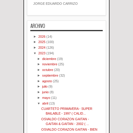
JORGE EDUARDO CARRIZO
ARCHIVO
►
2026
(14)
►
2025
(100)
►
2024
(126)
▼
2023
(194)
►
diciembre
(19)
►
noviembre
(25)
►
octubre
(20)
►
septiembre
(32)
►
agosto
(25)
►
julio
(9)
►
junio
(8)
►
mayo
(11)
▼
abril
(13)
CUARTETO PRIMAVERA - SUPER
BAILABLE - 1997 ( CALID...
OSVALDO CORAZON GAITAN -
GAITAN & GAITAN - 2002 ( ...
OSVALDO CORAZON GAITAN - BIEN