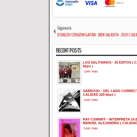
Siguiente
OSVALDO CORAZON GAITAN - BIEN SALADITA - 2001 ( CALI
RECENT POSTS
LOS SOLITARIOS - 25 EXITOS ( 
kbps )
Leer mas
SABROSO - DEL LADO CORRECTO
CALIDAD 320 kbps )
Leer mas
RAY CONNIFF - INTERPRETA 16 
MANUEL ALEJANDRO ( CALIDAD 
Leer mas