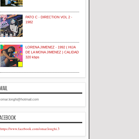
PATO C - DIRECTION VOL 2 -
1982
LORENA JIMENEZ - 1992 ( HIJA
DE LA MONA JIMENEZ ) CALIDAD
320 kbps
MAIL
omar.longhi@hotmail.com
ACEBOOK
https://www.facebook.com/omar.longhi.3