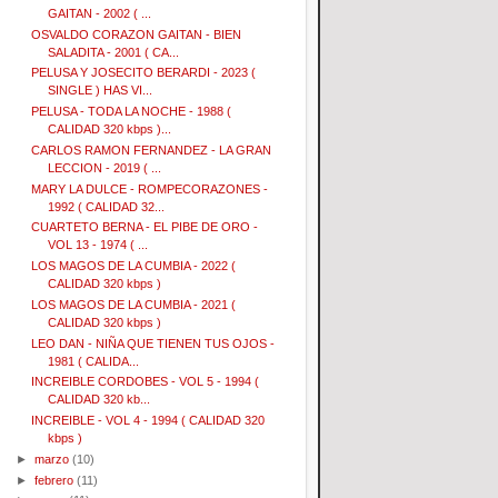
GAITAN - 2002 ( ...
OSVALDO CORAZON GAITAN - BIEN
SALADITA - 2001 ( CA...
PELUSA Y JOSECITO BERARDI - 2023 (
SINGLE ) HAS VI...
PELUSA - TODA LA NOCHE - 1988 (
CALIDAD 320 kbps )...
CARLOS RAMON FERNANDEZ - LA GRAN
LECCION - 2019 ( ...
MARY LA DULCE - ROMPECORAZONES -
1992 ( CALIDAD 32...
CUARTETO BERNA - EL PIBE DE ORO -
VOL 13 - 1974 ( ...
LOS MAGOS DE LA CUMBIA - 2022 (
CALIDAD 320 kbps )
LOS MAGOS DE LA CUMBIA - 2021 (
CALIDAD 320 kbps )
LEO DAN - NIÑA QUE TIENEN TUS OJOS -
1981 ( CALIDA...
INCREIBLE CORDOBES - VOL 5 - 1994 (
CALIDAD 320 kb...
INCREIBLE - VOL 4 - 1994 ( CALIDAD 320
kbps )
►
marzo
(10)
►
febrero
(11)