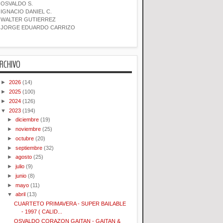
OSVALDO S.
IGNACIO DANIEL C.
WALTER GUTIERREZ
JORGE EDUARDO CARRIZO
RCHIVO
►
2026
(14)
►
2025
(100)
►
2024
(126)
▼
2023
(194)
►
diciembre
(19)
►
noviembre
(25)
►
octubre
(20)
►
septiembre
(32)
►
agosto
(25)
►
julio
(9)
►
junio
(8)
►
mayo
(11)
▼
abril
(13)
CUARTETO PRIMAVERA - SUPER BAILABLE
- 1997 ( CALID...
OSVALDO CORAZON GAITAN - GAITAN &