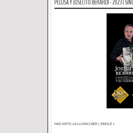
PELUSA Y JOSECITO BERARDI - 2023 ( SING
HAS VISTO LA LLUVIA CAER ( SINGLE )