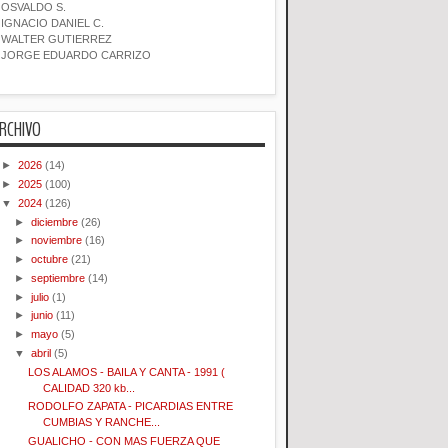
OSVALDO S.
IGNACIO DANIEL C.
WALTER GUTIERREZ
JORGE EDUARDO CARRIZO
RCHIVO
►
2026
(14)
►
2025
(100)
▼
2024
(126)
►
diciembre
(26)
►
noviembre
(16)
►
octubre
(21)
►
septiembre
(14)
►
julio
(1)
►
junio
(11)
►
mayo
(5)
▼
abril
(5)
LOS ALAMOS - BAILA Y CANTA - 1991 (
CALIDAD 320 kb...
RODOLFO ZAPATA - PICARDIAS ENTRE
CUMBIAS Y RANCHE...
GUALICHO - CON MAS FUERZA QUE