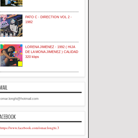
PATO C - DIRECTION VOL 2 -
1982
LORENA JIMENEZ - 1992 ( HIJA
DE LA MONA JIMENEZ ) CALIDAD
320 kbps
MAIL
omar.longhi@hotmail.com
ACEBOOK
https://www.facebook.com/omar.longhi.3