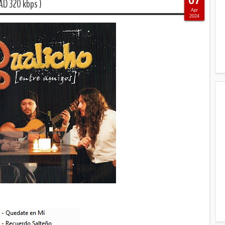
07
AD 320 kbps )
Apr
2024