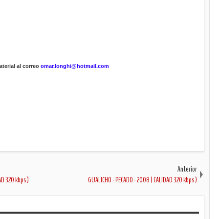
terial al correo
omar.longhi@hotmail.com
Anterior
D 320 kbps )
GUALICHO - PECADO - 2008 ( CALIDAD 320 kbps )