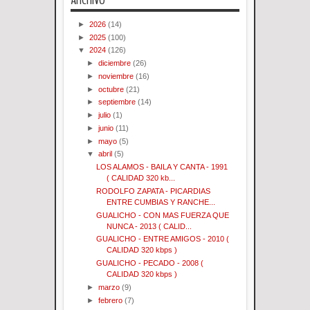
►
2026
(14)
►
2025
(100)
▼
2024
(126)
►
diciembre
(26)
►
noviembre
(16)
►
octubre
(21)
►
septiembre
(14)
►
julio
(1)
►
junio
(11)
►
mayo
(5)
▼
abril
(5)
LOS ALAMOS - BAILA Y CANTA - 1991
( CALIDAD 320 kb...
RODOLFO ZAPATA - PICARDIAS
ENTRE CUMBIAS Y RANCHE...
GUALICHO - CON MAS FUERZA QUE
NUNCA - 2013 ( CALID...
GUALICHO - ENTRE AMIGOS - 2010 (
CALIDAD 320 kbps )
GUALICHO - PECADO - 2008 (
CALIDAD 320 kbps )
►
marzo
(9)
►
febrero
(7)