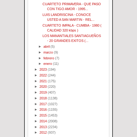
CUARTETO PRIMAVERA - QUE PASO
CON TIGO AMOR - 1995...
LUIS LANDRISCINA - CONOCE
USTED A SAN MARTIN - REL...
CUARTETO IMPALA - CUMBIA - 1980 (
CALIDAD 320 kbps )
LOS MANANTIALES SANTIAGUEÑOS
- 20 GRANDES EXITOS (...
►
abril
(5)
►
marzo
(9)
►
febrero
(7)
►
enero
(11)
►
2023
(194)
►
2022
(244)
►
2021
(175)
►
2020
(220)
►
2019
(407)
►
2018
(1138)
►
2017
(1027)
►
2016
(1155)
►
2015
(1453)
►
2014
(2008)
►
2013
(2234)
►
2012
(937)