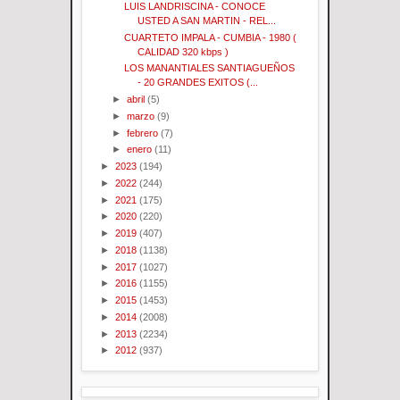
LUIS LANDRISCINA - CONOCE
USTED A SAN MARTIN - REL...
CUARTETO IMPALA - CUMBIA - 1980 (
CALIDAD 320 kbps )
LOS MANANTIALES SANTIAGUEÑOS
- 20 GRANDES EXITOS (...
►
abril
(5)
►
marzo
(9)
►
febrero
(7)
►
enero
(11)
►
2023
(194)
►
2022
(244)
►
2021
(175)
►
2020
(220)
►
2019
(407)
►
2018
(1138)
►
2017
(1027)
►
2016
(1155)
►
2015
(1453)
►
2014
(2008)
►
2013
(2234)
►
2012
(937)