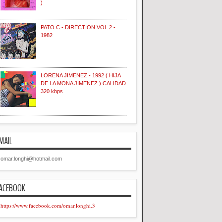
)
PATO C - DIRECTION VOL 2 -
1982
LORENA JIMENEZ - 1992 ( HIJA
DE LA MONA JIMENEZ ) CALIDAD
320 kbps
MAIL
omar.longhi@hotmail.com
ACEBOOK
https://www.facebook.com/omar.longhi.3