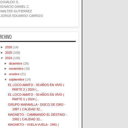
OSVALDO S.
IGNACIO DANIEL C.
WALTER GUTIERREZ
JORGE EDUARDO CARRIZO
RCHIVO
►
2026
(14)
►
2025
(100)
▼
2024
(126)
►
diciembre
(26)
►
noviembre
(16)
►
octubre
(21)
▼
septiembre
(14)
EL LOCO AMATO - 50 AÑOS EN VIVO (
PARTE 2 ) 2024 (...
EL LOCO AMATO - 50 AÑOS EN VIVO (
PARTE 1 ) 2024 (...
GRUPO MARAVILLA - DISCO DE ORO -
1987 ( CALIDAD 32...
MAGNETO - CAMBIANDO EL DESTINO -
1992 ( CALIDAD 32...
MAGNETO - VUELA VUELA - 1991 (