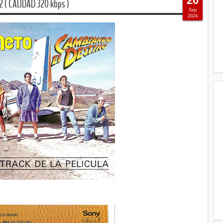
20
( CALIDAD 320 kbps )
Sep
2024