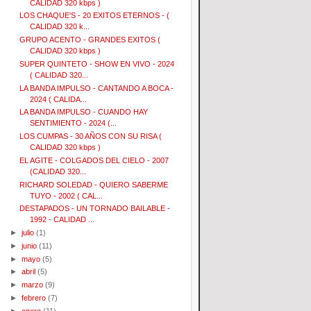
CALIDAD 320 kbps )
LOS CHAQUE'S - 20 EXITOS ETERNOS - (
CALIDAD 320 k...
GRUPO ACENTO - GRANDES EXITOS (
CALIDAD 320 kbps )
SUPER QUINTETO - SHOW EN VIVO - 2024
( CALIDAD 320...
LA BANDA IMPULSO - CANTANDO A BOCA -
2024 ( CALIDA...
LA BANDA IMPULSO - CUANDO HAY
SENTIMIENTO - 2024 (...
LOS CUMPAS - 30 AÑOS CON SU RISA (
CALIDAD 320 kbps )
EL AGITE - COLGADOS DEL CIELO - 2007
(CALIDAD 320...
RICHARD SOLEDAD - QUIERO SABERME
TUYO - 2002 ( CAL...
DESTAPADOS - UN TORNADO BAILABLE -
1992 - CALIDAD ...
►
julio
(1)
►
junio
(11)
►
mayo
(5)
►
abril
(5)
►
marzo
(9)
►
febrero
(7)
►
enero
(11)