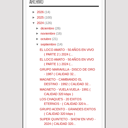
ARCHIVO
►
2026
(14)
►
2025
(100)
▼
2024
(126)
►
diciembre
(26)
►
noviembre
(16)
►
octubre
(21)
▼
septiembre
(14)
EL LOCO AMATO - 50 AÑOS EN VIVO
( PARTE 2 ) 2024 (...
EL LOCO AMATO - 50 AÑOS EN VIVO
( PARTE 1 ) 2024 (...
GRUPO MARAVILLA - DISCO DE ORO
- 1987 ( CALIDAD 32...
MAGNETO - CAMBIANDO EL
DESTINO - 1992 ( CALIDAD 32...
MAGNETO - VUELA VUELA - 1991 (
CALIDAD 320 kbps )
LOS CHAQUE'S - 20 EXITOS
ETERNOS - ( CALIDAD 320 k...
GRUPO ACENTO - GRANDES EXITOS
( CALIDAD 320 kbps )
SUPER QUINTETO - SHOW EN VIVO -
2024 ( CALIDAD 320...