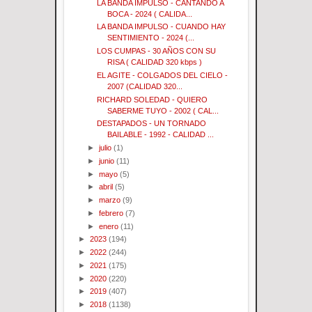
LA BANDA IMPULSO - CANTANDO A
BOCA - 2024 ( CALIDA...
LA BANDA IMPULSO - CUANDO HAY
SENTIMIENTO - 2024 (...
LOS CUMPAS - 30 AÑOS CON SU
RISA ( CALIDAD 320 kbps )
EL AGITE - COLGADOS DEL CIELO -
2007 (CALIDAD 320...
RICHARD SOLEDAD - QUIERO
SABERME TUYO - 2002 ( CAL...
DESTAPADOS - UN TORNADO
BAILABLE - 1992 - CALIDAD ...
►
julio
(1)
►
junio
(11)
►
mayo
(5)
►
abril
(5)
►
marzo
(9)
►
febrero
(7)
►
enero
(11)
►
2023
(194)
►
2022
(244)
►
2021
(175)
►
2020
(220)
►
2019
(407)
►
2018
(1138)