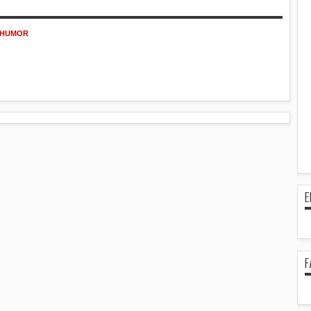
L HUMOR
E
F