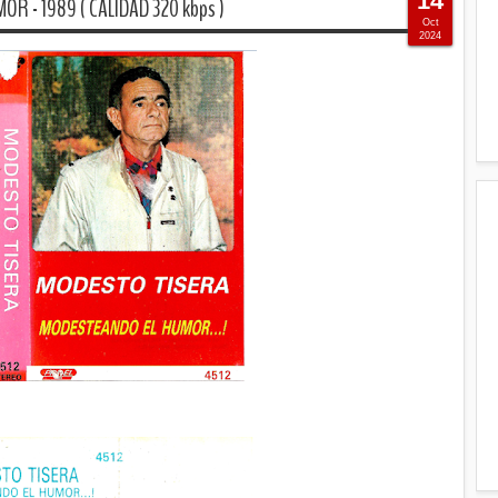
14
R - 1989 ( CALIDAD 320 kbps )
Oct
2024