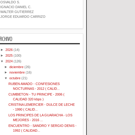
OSVALDO S.
IGNACIO DANIEL C.
WALTER GUTIERREZ
JORGE EDUARDO CARRIZO
RCHIVO
►
2026
(14)
►
2025
(100)
▼
2024
(126)
►
diciembre
(26)
►
noviembre
(16)
▼
octubre
(21)
RUBEN AMADO - CONFESIONES
NOCTURNAS - 2012 ( CALID...
CUMBIETON - TU PRINCIPE - 2006 (
CALIDAD 320 kbps )
CRISTINA LEMERCIER - DULCE DE LECHE
- 1990 ( CALID...
LOS PRINCIPES DE LA GUARACHA - LOS
MEJORES - 2016 ...
ENCUENTRO - SANDRO Y SERGIO DENIS -
1992 ( CALIDAD...