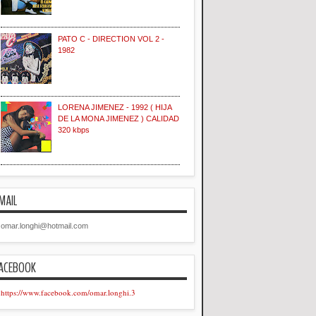
PATO C - DIRECTION VOL 2 -
1982
LORENA JIMENEZ - 1992 ( HIJA
DE LA MONA JIMENEZ ) CALIDAD
320 kbps
MAIL
omar.longhi@hotmail.com
ACEBOOK
https://www.facebook.com/omar.longhi.3