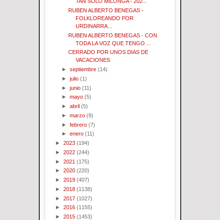
TAN SOLO MILONGA - 202...
RUBEN ALBERTO BENEGAS -
FOLKLOREANDO POR
URDINARRA...
RUBEN ALBERTO BENEGAS - CON
TODA LA VOZ QUE TENGO ...
CERRADO POR UNOS DIAS DE
VACACIONES
►
septiembre
(14)
►
julio
(1)
►
junio
(11)
►
mayo
(5)
►
abril
(5)
►
marzo
(9)
►
febrero
(7)
►
enero
(11)
►
2023
(194)
►
2022
(244)
►
2021
(175)
►
2020
(220)
►
2019
(407)
►
2018
(1138)
►
2017
(1027)
►
2016
(1155)
►
2015
(1453)