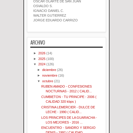
OSCAR OLARTE DE SAN JUAN
OSVALDO S.
IGNACIO DANIEL C.
WALTER GUTIERREZ
JORGE EDUARDO CARRIZO
ARCHIVO
►
2026
(14)
►
2025
(100)
▼
2024
(126)
►
diciembre
(26)
►
noviembre
(16)
▼
octubre
(21)
RUBEN AMADO - CONFESIONES
NOCTURNAS - 2012 ( CALID...
CUMBIETON - TU PRINCIPE - 2006 (
CALIDAD 320 kbps )
CRISTINA LEMERCIER - DULCE DE
LECHE - 1990 ( CALID...
LOS PRINCIPES DE LA GUARACHA -
LOS MEJORES - 2016 ...
ENCUENTRO - SANDRO Y SERGIO
DENIS - 1992 ( CALIDAD...