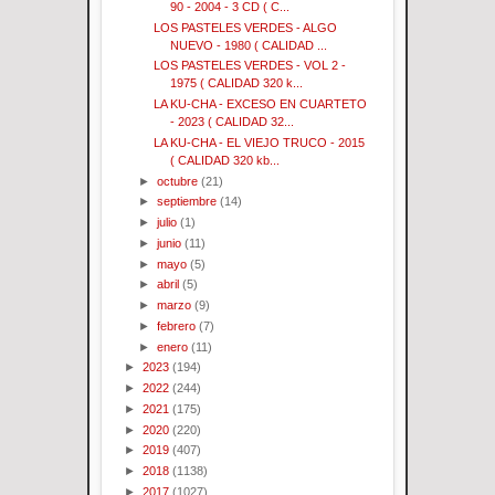
90 - 2004 - 3 CD ( C...
LOS PASTELES VERDES - ALGO
NUEVO - 1980 ( CALIDAD ...
LOS PASTELES VERDES - VOL 2 -
1975 ( CALIDAD 320 k...
LA KU-CHA - EXCESO EN CUARTETO
- 2023 ( CALIDAD 32...
LA KU-CHA - EL VIEJO TRUCO - 2015
( CALIDAD 320 kb...
►
octubre
(21)
►
septiembre
(14)
►
julio
(1)
►
junio
(11)
►
mayo
(5)
►
abril
(5)
►
marzo
(9)
►
febrero
(7)
►
enero
(11)
►
2023
(194)
►
2022
(244)
►
2021
(175)
►
2020
(220)
►
2019
(407)
►
2018
(1138)
►
2017
(1027)