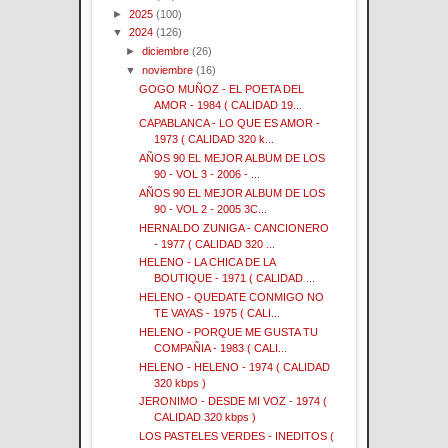
►
2025
(100)
▼
2024
(126)
►
diciembre
(26)
▼
noviembre
(16)
GOGO MUÑOZ - EL POETA DEL
AMOR - 1984 ( CALIDAD 19...
CAPABLANCA - LO QUE ES AMOR -
1973 ( CALIDAD 320 k...
AÑOS 90 EL MEJOR ALBUM DE LOS
90 - VOL 3 - 2006 - ...
AÑOS 90 EL MEJOR ALBUM DE LOS
90 - VOL 2 - 2005 3C...
HERNALDO ZUNIGA - CANCIONERO
- 1977 ( CALIDAD 320 ...
HELENO - LA CHICA DE LA
BOUTIQUE - 1971 ( CALIDAD ...
HELENO - QUEDATE CONMIGO NO
TE VAYAS - 1975 ( CALI...
HELENO - PORQUE ME GUSTA TU
COMPAÑIA - 1983 ( CALI...
HELENO - HELENO - 1974 ( CALIDAD
320 kbps )
JERONIMO - DESDE MI VOZ - 1974 (
CALIDAD 320 kbps )
LOS PASTELES VERDES - INEDITOS (