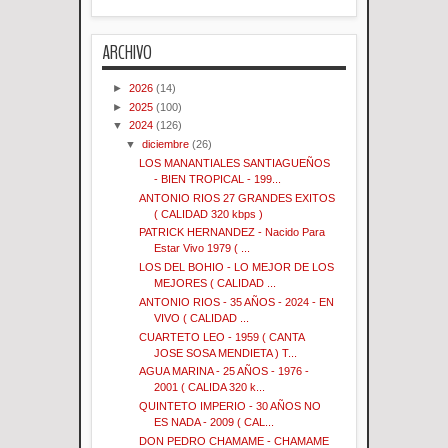
ARCHIVO
►
2026
(14)
►
2025
(100)
▼
2024
(126)
▼
diciembre
(26)
LOS MANANTIALES SANTIAGUEÑOS
- BIEN TROPICAL - 199...
ANTONIO RIOS 27 GRANDES EXITOS
( CALIDAD 320 kbps )
PATRICK HERNANDEZ - Nacido Para
Estar Vivo 1979 ( ...
LOS DEL BOHIO - LO MEJOR DE LOS
MEJORES ( CALIDAD ...
ANTONIO RIOS - 35 AÑOS - 2024 - EN
VIVO ( CALIDAD ...
CUARTETO LEO - 1959 ( CANTA
JOSE SOSA MENDIETA ) T...
AGUA MARINA - 25 AÑOS - 1976 -
2001 ( CALIDA 320 k...
QUINTETO IMPERIO - 30 AÑOS NO
ES NADA - 2009 ( CAL...
DON PEDRO CHAMAME - CHAMAME