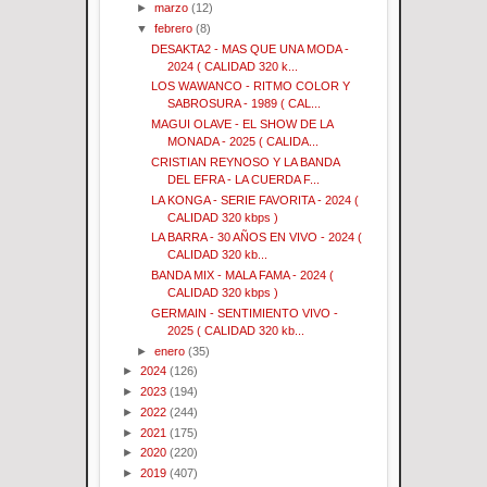
►
marzo
(12)
▼
febrero
(8)
DESAKTA2 - MAS QUE UNA MODA -
2024 ( CALIDAD 320 k...
LOS WAWANCO - RITMO COLOR Y
SABROSURA - 1989 ( CAL...
MAGUI OLAVE - EL SHOW DE LA
MONADA - 2025 ( CALIDA...
CRISTIAN REYNOSO Y LA BANDA
DEL EFRA - LA CUERDA F...
LA KONGA - SERIE FAVORITA - 2024 (
CALIDAD 320 kbps )
LA BARRA - 30 AÑOS EN VIVO - 2024 (
CALIDAD 320 kb...
BANDA MIX - MALA FAMA - 2024 (
CALIDAD 320 kbps )
GERMAIN - SENTIMIENTO VIVO -
2025 ( CALIDAD 320 kb...
►
enero
(35)
►
2024
(126)
►
2023
(194)
►
2022
(244)
►
2021
(175)
►
2020
(220)
►
2019
(407)