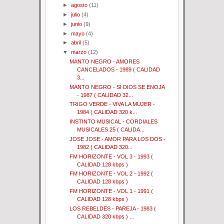
►
agosto
(11)
►
julio
(4)
►
junio
(9)
►
mayo
(4)
►
abril
(5)
▼
marzo
(12)
MANTO NEGRO - AMORES
CANCELADOS - 1989 ( CALIDAD
3...
MANTO NEGRO - SI DIOS SE ENOJA
- 1987 ( CALIDAD 32...
TRIGO VERDE - VIVA LA MUJER -
1984 ( CALIDAD 320 k...
INSTINTO MUSICAL - CORDIALES
MUSICALES 25 ( CALIDA...
JOSE JOSE - AMOR PARA LOS DOS -
1982 ( CALIDAD 320...
FM HORIZONTE - VOL 3 - 1993 (
CALIDAD 128 kbps )
FM HORIZONTE - VOL 2 - 1992 (
CALIDAD 128 kbps )
FM HORIZONTE - VOL 1 - 1991 (
CALIDAD 128 kbps )
LOS REBELDES - PAREJA - 1983 (
CALIDAD 320 kbps ) ...