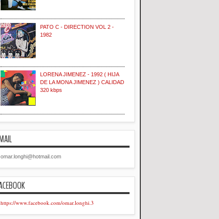
PATO C - DIRECTION VOL 2 -
1982
LORENA JIMENEZ - 1992 ( HIJA
DE LA MONA JIMENEZ ) CALIDAD
320 kbps
MAIL
omar.longhi@hotmail.com
ACEBOOK
https://www.facebook.com/omar.longhi.3