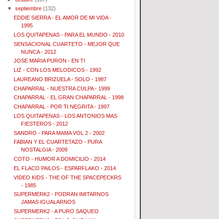
▼
septiembre
(132)
EDDIE SIERRA - EL AMOR DE MI VIDA -
1995
LOS QUITAPENAS - PARA EL MUNDO - 2010
SENSACIONAL CUARTETO - MEJOR QUE
NUNCA - 2012
JOSE MARIA PURON - EN TI
LIZ - CON LOS MELODICOS - 1992
LAUREANO BRIZUELA - SOLO - 1987
CHAPARRAL - NUESTRA CULPA - 1999
CHAPARRAL - EL GRAN CHAPARRAL - 1998
CHAPARRAL - POR TI NEGRITA - 1997
LOS QUITAPENAS - LOS ANTONIOS MAS
FIESTEROS - 2012
SANDRO - PARA MAMA VOL 2 - 2002
FABIAN Y EL CUARTETAZO - PURA
NOSTALGIA - 2009
COTO - HUMOR A DOMICILIO - 2014
EL FLACO PAILOS - ESPARFLAKO - 2014
VIDEO KIDS - THE OF THE SPACEPECKRS
- 1985
SUPERMERK2 - PODRAN IMITARNOS
JAMAS IGUALARNOS
SUPERMERK2 - A PURO SAQUEO