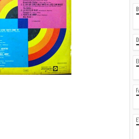
B
D
E
F
E