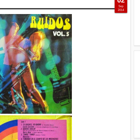
02
Sep
2014