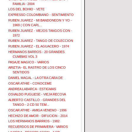
FAMILIA - 2004
LOS DEL BOHIO - VETE
EXPRESSO COLOMBIANO - SENTIMIENTO
RUBEN JUAREZ - MI BANDONEON Y YO -
1969 ( CON CARL...
RUBEN JUAREZ - VIEJOS TANGOS CON -
1972
RUBEN JUAREZ - TANGO DE COLECCION
RUBEN JUAREZ - EL AGUACERO - 1974
HERMANOS BARROS - 20 GRANDES
CUMBIAS VOL 3
PASAJE MAGICO - VARIOS
ARIZTIA - EL RASTRO DE LOS CINCO
SENTIDOS
DANIEL MAGAL - LA OTRA CARA DE
OSCAR ATHIE - CONOCEME
ANDREA LABARCA - ESTIGMAS
OSVALDO PUGLIESE - VIEJA RECOVA
ALBERTO CASTILLO - GRANDES DEL
TANGO - 2 CD 50 TEM...
OSCAR ATHIE - AMIGA VENENO - 1996
HECHIZO DE AMOR - DIFUCION - 2014
LOS HERMANOS BARRIOS - 1982
RECUERDOS DE PRIMAVERA - VARIOS