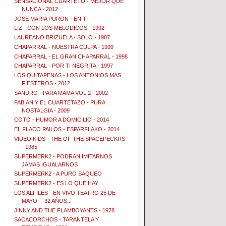
SENSACIONAL CUARTETO - MEJOR QUE
NUNCA - 2012
JOSE MARIA PURON - EN TI
LIZ - CON LOS MELODICOS - 1992
LAUREANO BRIZUELA - SOLO - 1987
CHAPARRAL - NUESTRA CULPA - 1999
CHAPARRAL - EL GRAN CHAPARRAL - 1998
CHAPARRAL - POR TI NEGRITA - 1997
LOS QUITAPENAS - LOS ANTONIOS MAS
FIESTEROS - 2012
SANDRO - PARA MAMA VOL 2 - 2002
FABIAN Y EL CUARTETAZO - PURA
NOSTALGIA - 2009
COTO - HUMOR A DOMICILIO - 2014
EL FLACO PAILOS - ESPARFLAKO - 2014
VIDEO KIDS - THE OF THE SPACEPECKRS
- 1985
SUPERMERK2 - PODRAN IMITARNOS
JAMAS IGUALARNOS
SUPERMERK2 - A PURO SAQUEO
SUPERMERK2 - ES LO QUE HAY
LOS ALFILES - EN VIVO TEATRO 25 DE
MAYO -- 32 AÑOS...
JINNY AND THE FLAMBOYANTS - 1978
SACACORCHOS - TARANTELA Y