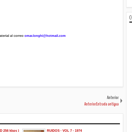
C
terial al correo
omar.longhi@hotmail.com
Anterior
AnteriorEntrada antigua
D 256 kbps )
RUIDOS - VOL 7 - 1974