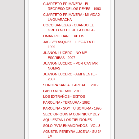
CUARTETO PRIMAVERA - EL
REGRESO DE LOS REYES - 1993
CUARTETO PRIMAVERA - MI VIDA X
LA GUARACHA
COCO BANEGAS - CUANDO EL
GRITO NO HIERE LA COPLA -...
OMAR ROLDAN - EXITOS
JACI VELASQUEZ - LLEGAR A TI -
1999
JUANON LUCERO - NO ME
ESCRIBAS - 2007
JUANON LUCERO - POR CANTAR
NOMAS
JUANON LUCERO - A MI GENTE -
2007
SONORA KARLA - LARGATE - 2012
PABLO ALBORAN - 2011
LOS EXTRAÑOS - EXITOS
KAROLINA - TERNURA - 1992
KAROLINA - SOY TU SOMBRA - 1995
SECCION QUINTA CON NICKY DEY
AQUI ESTAN LOS TIBURONES
SOLO PARA ENAMORADOS - VOL 3
AGUSTIN PEREYRA LUCENA - SU 1º
LP