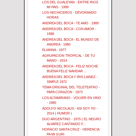
LOS DEL GUALEYAN - ENTRE RIOS
MI PAIS - 1999
LOS HECHICEROS - DEVORANDO
HORAS
ANDREA DEL BOCA - TE AMO - 1989
ANDREA DEL BOCA - CON AMOR -
1988
ANDREA DEL BOCA - EL MUNDO DE
ANDREA - 1980
ELIANNA - 1977
AGRUPACION TROPICAL - DE TU
MANO - 2014
ANDREA DEL BOCA - FELIZ NOCHE
BUENA FELIZ NAVIDAR ...
ANDREA DEL BOCA Y IRIS LAINEZ -
SIMPLE 1972
TEMA ORIGINAL DEL TELETEATRO -
PAPA CORAZON - 1973
LOS ALTAMIRANO - VOLVER EN VINO
- 1980
ADOLFO NICOLAUS - ASI SOY YO -
2014 ( HUMOR )
DUO ARGENTINO - 1975 ( EL NEGRO
ALVAREZ CANTANDO F...
HORACIO SANTA CRUZ - HERENCIA
PA MI GURI