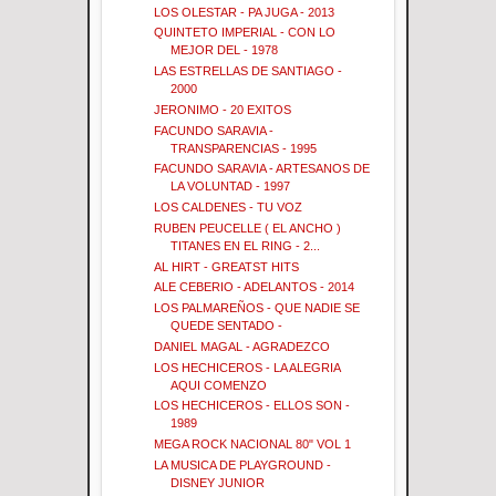
LOS OLESTAR - PA JUGA - 2013
QUINTETO IMPERIAL - CON LO
MEJOR DEL - 1978
LAS ESTRELLAS DE SANTIAGO -
2000
JERONIMO - 20 EXITOS
FACUNDO SARAVIA -
TRANSPARENCIAS - 1995
FACUNDO SARAVIA - ARTESANOS DE
LA VOLUNTAD - 1997
LOS CALDENES - TU VOZ
RUBEN PEUCELLE ( EL ANCHO )
TITANES EN EL RING - 2...
AL HIRT - GREATST HITS
ALE CEBERIO - ADELANTOS - 2014
LOS PALMAREÑOS - QUE NADIE SE
QUEDE SENTADO -
DANIEL MAGAL - AGRADEZCO
LOS HECHICEROS - LA ALEGRIA
AQUI COMENZO
LOS HECHICEROS - ELLOS SON -
1989
MEGA ROCK NACIONAL 80" VOL 1
LA MUSICA DE PLAYGROUND -
DISNEY JUNIOR