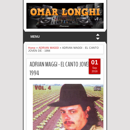
MENU
Home
»
ADRIAN MAGGI
»
ADRIAN MAGGI - EL CANTO
JOVEN DE - 1994
01
ADRIAN MAGGI - EL CANTO JOVEN DE -
Sep
1994
2016