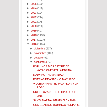
►
2025
(100)
►
2024
(126)
►
2023
(194)
►
2022
(244)
►
2021
(175)
►
2020
(220)
►
2019
(407)
►
2018
(1138)
►
2017
(1027)
▼
2016
(1155)
►
diciembre
(117)
►
noviembre
(105)
►
octubre
(99)
▼
septiembre
(63)
POR UNOS DIAS ESTARE DE
VACACIONES EN LA PAGINA
MALVAHO - HUMANIDAD
POESIAS DE ANTONIO MACHADO
VIOLETA RIVAS - EL PICA FLOR Y LA
ROSA
URIEL LOZANO - ESE TIPO SOY YO -
2016
SANTA MARTA - IMPARABLE - 2016
CON EL AMIGO DOMINGO ADRIAN Q.