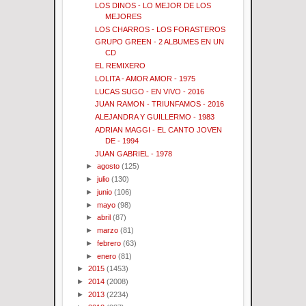
LOS DINOS - LO MEJOR DE LOS
MEJORES
LOS CHARROS - LOS FORASTEROS
GRUPO GREEN - 2 ALBUMES EN UN
CD
EL REMIXERO
LOLITA - AMOR AMOR - 1975
LUCAS SUGO - EN VIVO - 2016
JUAN RAMON - TRIUNFAMOS - 2016
ALEJANDRA Y GUILLERMO - 1983
ADRIAN MAGGI - EL CANTO JOVEN
DE - 1994
JUAN GABRIEL - 1978
►
agosto
(125)
►
julio
(130)
►
junio
(106)
►
mayo
(98)
►
abril
(87)
►
marzo
(81)
►
febrero
(63)
►
enero
(81)
►
2015
(1453)
►
2014
(2008)
►
2013
(2234)