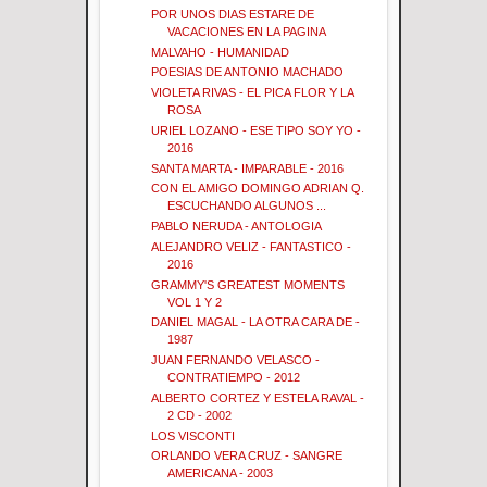
POR UNOS DIAS ESTARE DE
VACACIONES EN LA PAGINA
MALVAHO - HUMANIDAD
POESIAS DE ANTONIO MACHADO
VIOLETA RIVAS - EL PICA FLOR Y LA
ROSA
URIEL LOZANO - ESE TIPO SOY YO -
2016
SANTA MARTA - IMPARABLE - 2016
CON EL AMIGO DOMINGO ADRIAN Q.
ESCUCHANDO ALGUNOS ...
PABLO NERUDA - ANTOLOGIA
ALEJANDRO VELIZ - FANTASTICO -
2016
GRAMMY'S GREATEST MOMENTS
VOL 1 Y 2
DANIEL MAGAL - LA OTRA CARA DE -
1987
JUAN FERNANDO VELASCO -
CONTRATIEMPO - 2012
ALBERTO CORTEZ Y ESTELA RAVAL -
2 CD - 2002
LOS VISCONTI
ORLANDO VERA CRUZ - SANGRE
AMERICANA - 2003