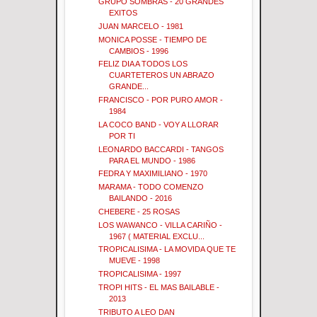
GRUPO SOMBRAS - 20 GRANDES
EXITOS
JUAN MARCELO - 1981
MONICA POSSE - TIEMPO DE
CAMBIOS - 1996
FELIZ DIA A TODOS LOS
CUARTETEROS UN ABRAZO
GRANDE...
FRANCISCO - POR PURO AMOR -
1984
LA COCO BAND - VOY A LLORAR
POR TI
LEONARDO BACCARDI - TANGOS
PARA EL MUNDO - 1986
FEDRA Y MAXIMILIANO - 1970
MARAMA - TODO COMENZO
BAILANDO - 2016
CHEBERE - 25 ROSAS
LOS WAWANCO - VILLA CARIÑO -
1967 ( MATERIAL EXCLU...
TROPICALISIMA - LA MOVIDA QUE TE
MUEVE - 1998
TROPICALISIMA - 1997
TROPI HITS - EL MAS BAILABLE -
2013
TRIBUTO A LEO DAN