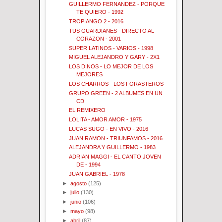
GUILLERMO FERNANDEZ - PORQUE
TE QUIERO - 1992
TROPIANGO 2 - 2016
TUS GUARDIANES - DIRECTO AL
CORAZON - 2001
SUPER LATINOS - VARIOS - 1998
MIGUEL ALEJANDRO Y GARY - 2X1
LOS DINOS - LO MEJOR DE LOS
MEJORES
LOS CHARROS - LOS FORASTEROS
GRUPO GREEN - 2 ALBUMES EN UN
CD
EL REMIXERO
LOLITA - AMOR AMOR - 1975
LUCAS SUGO - EN VIVO - 2016
JUAN RAMON - TRIUNFAMOS - 2016
ALEJANDRA Y GUILLERMO - 1983
ADRIAN MAGGI - EL CANTO JOVEN
DE - 1994
JUAN GABRIEL - 1978
►
agosto
(125)
►
julio
(130)
►
junio
(106)
►
mayo
(98)
►
abril
(87)