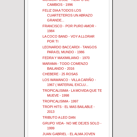
CAMBIOS - 1996
FELIZ DIA A TODOS LOS
CUARTETEROS UN ABRAZO
GRANDE...
FRANCISCO - POR PURO AMOR -
1984
LA COCO BAND - VOY A LLORAR
POR TI
LEONARDO BACCARDI - TANGOS
PARA EL MUNDO - 1986
FEDRA Y MAXIMILIANO - 1970
MARAMA - TODO COMENZO
BAILANDO - 2016
CHEBERE - 25 ROSAS
LOS WAWANCO - VILLA CARIÑO -
1967 ( MATERIAL EXCLU...
TROPICALISIMA - LA MOVIDA QUE TE
MUEVE - 1998
TROPICALISIMA - 1997
TROPI HITS - EL MAS BAILABLE -
2013
TRIBUTO A LEO DAN
GRUPO VIDA - NO ME DEJES SOLO -
1999
JUAN GABRIEL - EL ALMA JOVEN