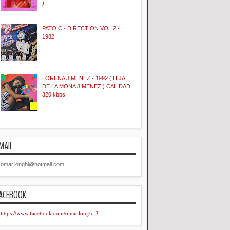
)
PATO C - DIRECTION VOL 2 -
1982
LORENA JIMENEZ - 1992 ( HIJA
DE LA MONA JIMENEZ ) CALIDAD
320 kbps
MAIL
omar.longhi@hotmail.com
ACEBOOK
https://www.facebook.com/omar.longhi.3