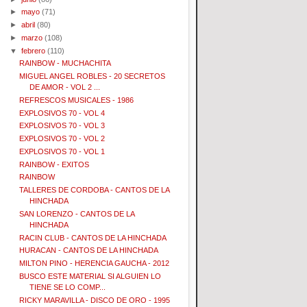
►
mayo
(71)
►
abril
(80)
►
marzo
(108)
▼
febrero
(110)
RAINBOW - MUCHACHITA
MIGUEL ANGEL ROBLES - 20 SECRETOS
DE AMOR - VOL 2 ...
REFRESCOS MUSICALES - 1986
EXPLOSIVOS 70 - VOL 4
EXPLOSIVOS 70 - VOL 3
EXPLOSIVOS 70 - VOL 2
EXPLOSIVOS 70 - VOL 1
RAINBOW - EXITOS
RAINBOW
TALLERES DE CORDOBA - CANTOS DE LA
HINCHADA
SAN LORENZO - CANTOS DE LA
HINCHADA
RACIN CLUB - CANTOS DE LA HINCHADA
HURACAN - CANTOS DE LA HINCHADA
MILTON PINO - HERENCIA GAUCHA - 2012
BUSCO ESTE MATERIAL SI ALGUIEN LO
TIENE SE LO COMP...
RICKY MARAVILLA - DISCO DE ORO - 1995