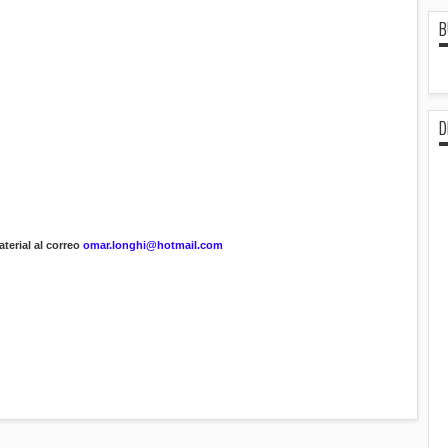
B
D
terial al correo
omar.longhi@hotmail.com