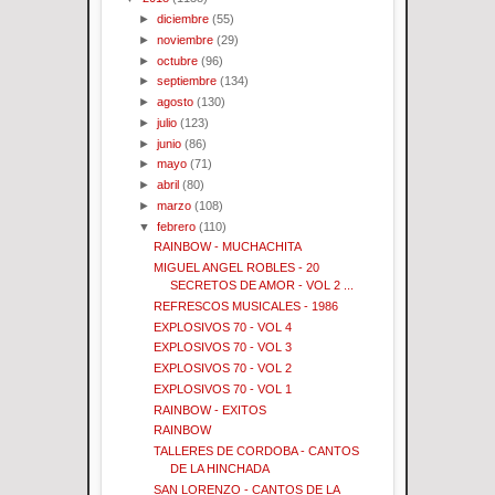
►
diciembre
(55)
►
noviembre
(29)
►
octubre
(96)
►
septiembre
(134)
►
agosto
(130)
►
julio
(123)
►
junio
(86)
►
mayo
(71)
►
abril
(80)
►
marzo
(108)
▼
febrero
(110)
RAINBOW - MUCHACHITA
MIGUEL ANGEL ROBLES - 20
SECRETOS DE AMOR - VOL 2 ...
REFRESCOS MUSICALES - 1986
EXPLOSIVOS 70 - VOL 4
EXPLOSIVOS 70 - VOL 3
EXPLOSIVOS 70 - VOL 2
EXPLOSIVOS 70 - VOL 1
RAINBOW - EXITOS
RAINBOW
TALLERES DE CORDOBA - CANTOS
DE LA HINCHADA
SAN LORENZO - CANTOS DE LA