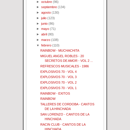
►
octubre
(96)
►
septiembre
(134)
►
agosto
(130)
►
julio
(123)
►
junio
(86)
►
mayo
(71)
►
abril
(80)
►
marzo
(108)
▼
febrero
(110)
RAINBOW - MUCHACHITA
MIGUEL ANGEL ROBLES - 20
SECRETOS DE AMOR - VOL 2 ...
REFRESCOS MUSICALES - 1986
EXPLOSIVOS 70 - VOL 4
EXPLOSIVOS 70 - VOL 3
EXPLOSIVOS 70 - VOL 2
EXPLOSIVOS 70 - VOL 1
RAINBOW - EXITOS
RAINBOW
TALLERES DE CORDOBA - CANTOS
DE LA HINCHADA
SAN LORENZO - CANTOS DE LA
HINCHADA
RACIN CLUB - CANTOS DE LA
HINCHADA