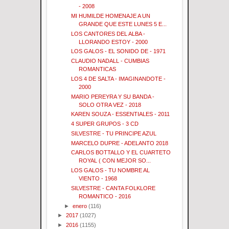
- 2008
MI HUMILDE HOMENAJE A UN
GRANDE QUE ESTE LUNES 5 E...
LOS CANTORES DEL ALBA -
LLORANDO ESTOY - 2000
LOS GALOS - EL SONIDO DE - 1971
CLAUDIO NADALL - CUMBIAS
ROMANTICAS
LOS 4 DE SALTA - IMAGINANDOTE -
2000
MARIO PEREYRA Y SU BANDA -
SOLO OTRA VEZ - 2018
KAREN SOUZA - ESSENTIALES - 2011
4 SUPER GRUPOS - 3 CD
SILVESTRE - TU PRINCIPE AZUL
MARCELO DUPRE - ADELANTO 2018
CARLOS BOTTALLO Y EL CUARTETO
ROYAL ( CON MEJOR SO...
LOS GALOS - TU NOMBRE AL
VIENTO - 1968
SILVESTRE - CANTA FOLKLORE
ROMANTICO - 2016
►
enero
(116)
►
2017
(1027)
►
2016
(1155)