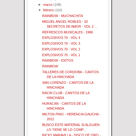
►
marzo
(108)
▼
febrero
(110)
RAINBOW - MUCHACHITA
MIGUEL ANGEL ROBLES - 20
SECRETOS DE AMOR - VOL 2 ...
REFRESCOS MUSICALES - 1986
EXPLOSIVOS 70 - VOL 4
EXPLOSIVOS 70 - VOL 3
EXPLOSIVOS 70 - VOL 2
EXPLOSIVOS 70 - VOL 1
RAINBOW - EXITOS
RAINBOW
TALLERES DE CORDOBA - CANTOS
DE LA HINCHADA
SAN LORENZO - CANTOS DE LA
HINCHADA
RACIN CLUB - CANTOS DE LA
HINCHADA
HURACAN - CANTOS DE LA
HINCHADA
MILTON PINO - HERENCIA GAUCHA -
2012
BUSCO ESTE MATERIAL SI ALGUIEN
LO TIENE SE LO COMP...
RICKY MARAVILLA - DISCO DE ORO -