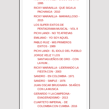
1995
RICKY MARAVILLA - QUE SIGA LA
PACHANGA - 2010
RICKY MARAVILLA - MARAVILLOSO -
2015
LOS SUPER EXITOS DE
PENTAGRAMA MUSICAL - VOL 8
PICHI LANDI - NO TE ATREVAS
EMILIANO - YO SOY AQUEL
PABLO RUIZ - MIS PRIMEROS
EXITOS - 1989
PICHI LANDI - EL IDOLO DEL PUEBLO
JORGE VELIZ Y LOS
SANTIAGUEÑOS DE ORO - CON
LA HUM...
RICKY MARAVILLA - LIDERANDO LA
FIESTA CON - 2003
SANDRO - EN COLOMBIA - 1971
SANDRO - SIMPLE - 1976
JUAN OSCAR BRUGNARA - 58 AÑOS
CON LA MUSICA
GERARDO Y LA CAMPEONA -
EXAGERADISIMO - 2013
CUARTETO IMPERIAL - DE
COLOMBIA CON CUMBIA - 2016