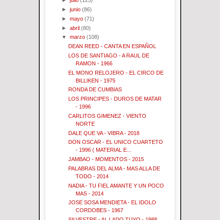
►
julio
(123)
►
junio
(86)
►
mayo
(71)
►
abril
(80)
▼
marzo
(108)
DEAN REED - CANTA EN ESPAÑOL
LOS DE SANTIAGO - A RAUL DE
RAMON - 1966
EL MONO RELOJERO - EL CIRCO DE
BILLIKEN - 1975
RONDA DE CUMBIAS
LOS PRINCIPES - DUROS DE MATAR
- 1996
CARLITOS GIMENEZ - VIENTO
NORTE
DALE QUE VA - VIBRA - 2018
DON OSCAR - EL UNICO CUARTETO
- 1996 ( MATERIAL E...
JAMBAO - MOMENTOS - 2015
PALABRAS DEL ALMA - MAS ALLA DE
TODO - 2014
NADIA - TU FIEL AMANTE Y UN POCO
MAS - 2014
JOSE SOSA MENDIETA - EL IDOLO
CORDOBES - 1967
SILVESTRE - AL LADO TUYO - 1988