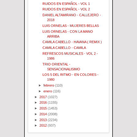
RUIDOS EN ESPAÑOL - VOL 1
RUIDOS EN ESPAÑOL - VOL 2
DANIEL ALTAMIRANO - CALLEJERO -
2018
LUIS ORNELAS - MUJERES BELLAS
LUIS ORNELAS - CON LA MANO
ARRIBA
CAMILA CABELLO - HAVANA ( REMIX )
CAMILA CABELLO - CAMILA
REFRESCOS MUSICALES - VOL 2 -
1986
TRIO ORIENTAL -
SENSACIONALISIMO
LOS 5 DEL RITMO - EN COLORES -
1980
►
febrero
(110)
►
enero
(116)
►
2017
(1027)
►
2016
(1155)
►
2015
(1453)
►
2014
(2008)
►
2013
(2234)
►
2012
(937)