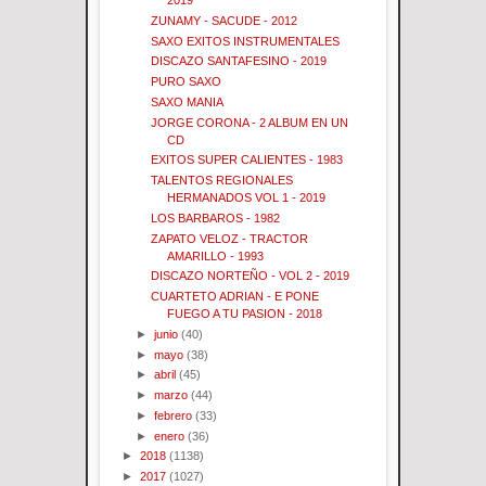
2019
ZUNAMY - SACUDE - 2012
SAXO EXITOS INSTRUMENTALES
DISCAZO SANTAFESINO - 2019
PURO SAXO
SAXO MANIA
JORGE CORONA - 2 ALBUM EN UN
CD
EXITOS SUPER CALIENTES - 1983
TALENTOS REGIONALES
HERMANADOS VOL 1 - 2019
LOS BARBAROS - 1982
ZAPATO VELOZ - TRACTOR
AMARILLO - 1993
DISCAZO NORTEÑO - VOL 2 - 2019
CUARTETO ADRIAN - E PONE
FUEGO A TU PASION - 2018
►
junio
(40)
►
mayo
(38)
►
abril
(45)
►
marzo
(44)
►
febrero
(33)
►
enero
(36)
►
2018
(1138)
►
2017
(1027)