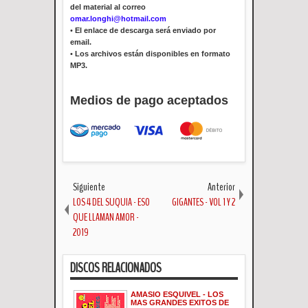
del material al correo
omar.longhi@hotmail.com
•
El enlace de descarga será enviado por
email.
•
Los archivos están disponibles en formato
MP3.
Medios de pago aceptados
Siguiente
Anterior
LOS 4 DEL SUQUIA - ESO
GIGANTES - VOL 1 Y 2
QUE LLAMAN AMOR -
2019
DISCOS RELACIONADOS
AMASIO ESQUIVEL - LOS
MAS GRANDES EXITOS DE