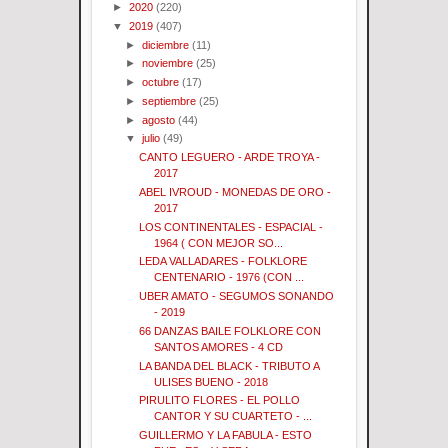
►
2020
(220)
▼
2019
(407)
►
diciembre
(11)
►
noviembre
(25)
►
octubre
(17)
►
septiembre
(25)
►
agosto
(44)
▼
julio
(49)
CANTO LEGUERO - ARDE TROYA -
2017
ABEL IVROUD - MONEDAS DE ORO -
2017
LOS CONTINENTALES - ESPACIAL -
1964 ( CON MEJOR SO...
LEDA VALLADARES - FOLKLORE
CENTENARIO - 1976 (CON ...
UBER AMATO - SEGUMOS SONANDO
- 2019
66 DANZAS BAILE FOLKLORE CON
SANTOS AMORES - 4 CD
LA BANDA DEL BLACK - TRIBUTO A
ULISES BUENO - 2018
PIRULITO FLORES - EL POLLO
CANTOR Y SU CUARTETO - ...
GUILLERMO Y LA FABULA - ESTO