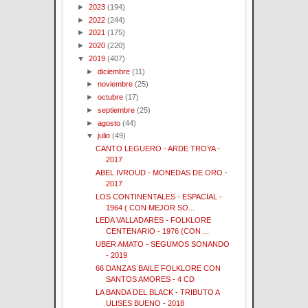
►
2023
(194)
►
2022
(244)
►
2021
(175)
►
2020
(220)
▼
2019
(407)
►
diciembre
(11)
►
noviembre
(25)
►
octubre
(17)
►
septiembre
(25)
►
agosto
(44)
▼
julio
(49)
CANTO LEGUERO - ARDE TROYA -
2017
ABEL IVROUD - MONEDAS DE ORO -
2017
LOS CONTINENTALES - ESPACIAL -
1964 ( CON MEJOR SO...
LEDA VALLADARES - FOLKLORE
CENTENARIO - 1976 (CON ...
UBER AMATO - SEGUMOS SONANDO
- 2019
66 DANZAS BAILE FOLKLORE CON
SANTOS AMORES - 4 CD
LA BANDA DEL BLACK - TRIBUTO A
ULISES BUENO - 2018