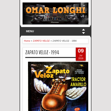
MENU
Home
»
ZAPATO VELOZ
»
ZAPATO VELOZ - 1994
09
ZAPATO VELOZ - 1994
Jul
2019