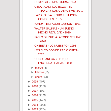
DOMINGO ZERPA - JUIRA JUIRA
CESAR CASTILLO BOZO - EL
TRANCA Y LOS GUENOS VERSO...
SAPO CATIVA - TODO EL HUMOR
CORDOBES - 1977
KANDY - ESE AMOR LADRON - 1991
WALTER SALINAS - UN SUEÑO
HECHO REALIDAD - 2020
PABLO BRIZUELA - A TODO VERANO
- 2020
CHEBERE - LO NUESTRO - 1995
LOS ELEGIDOS DE RADIO OPEN -
2020
COCO BANEGAS - LO QUE
ENCIERRA EL ALMA - 2020
►
marzo
(3)
►
febrero
(25)
►
enero
(13)
►
2019
(407)
►
2018
(1138)
►
2017
(1027)
►
2016
(1155)
►
2015
(1453)
►
2014
(2008)
►
2013
(2234)