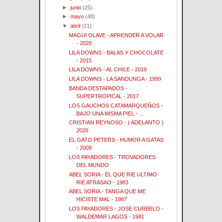
►
junio
(25)
►
mayo
(48)
▼
abril
(21)
MAGUI OLAVE - APRENDER A VOLAR
- 2020
LILA DOWNS - BALAS Y CHOCOLATE
- 2015
LILA DOWNS - AL CHILE - 2019
LILA DOWNS - LA SANDUNGA - 1999
BANDA DESTAPADOS -
SUPERTROPICAL - 2017
LOS GAUCHOS CATAMARQUEÑOS -
BAJO UNA MISMA PIEL - ...
CRISTIAN REYNOSO - ( ADELANTO )
2020
EL GATO PETERS - HUMOR A GATAS
- 2009
LOS PAYADORES - TROVADORES
DEL MUNDO
ABEL SORIA - EL QUE RIE ULTIMO
RIE ATRASAO - 1983
ABEL SORIA - TANGA QUE ME
HICISTE MAL - 1987
LOS PAYADORES - JOSE CURBELO -
WALDEMAR LAGOS - 1981