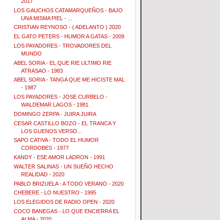
2017
LOS GAUCHOS CATAMARQUEÑOS - BAJO
UNA MISMA PIEL - ...
CRISTIAN REYNOSO - ( ADELANTO ) 2020
EL GATO PETERS - HUMOR A GATAS - 2009
LOS PAYADORES - TROVADORES DEL
MUNDO
ABEL SORIA - EL QUE RIE ULTIMO RIE
ATRASAO - 1983
ABEL SORIA - TANGA QUE ME HICISTE MAL
- 1987
LOS PAYADORES - JOSE CURBELO -
WALDEMAR LAGOS - 1981
DOMINGO ZERPA - JUIRA JUIRA
CESAR CASTILLO BOZO - EL TRANCA Y
LOS GUENOS VERSO...
SAPO CATIVA - TODO EL HUMOR
CORDOBES - 1977
KANDY - ESE AMOR LADRON - 1991
WALTER SALINAS - UN SUEÑO HECHO
REALIDAD - 2020
PABLO BRIZUELA - A TODO VERANO - 2020
CHEBERE - LO NUESTRO - 1995
LOS ELEGIDOS DE RADIO OPEN - 2020
COCO BANEGAS - LO QUE ENCIERRA EL
ALMA - 2020