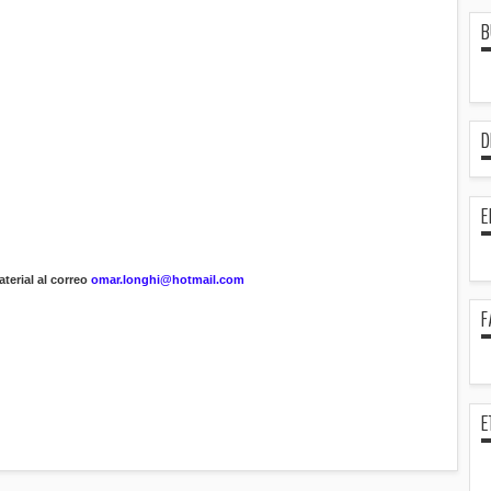
B
D
E
terial al correo
omar.longhi@hotmail.com
F
E