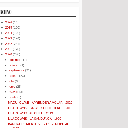
RCHIVO
►
2026
(14)
►
2025
(100)
►
2024
(126)
►
2023
(194)
►
2022
(244)
►
2021
(175)
▼
2020
(220)
►
diciembre
(1)
►
octubre
(1)
►
septiembre
(21)
►
agosto
(23)
►
julio
(39)
►
junio
(25)
►
mayo
(48)
▼
abril
(21)
MAGUI OLAVE - APRENDER A VOLAR - 2020
LILA DOWNS - BALAS Y CHOCOLATE - 2015
LILA DOWNS - AL CHILE - 2019
LILA DOWNS - LA SANDUNGA - 1999
BANDA DESTAPADOS - SUPERTROPICAL -