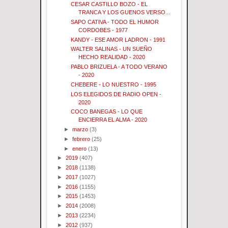
CESAR CASTILLO BOZO - EL
TRANCA Y LOS GUENOS VERSO...
SAPO CATIVA - TODO EL HUMOR
CORDOBES - 1977
KANDY - ESE AMOR LADRON - 1991
WALTER SALINAS - UN SUEÑO
HECHO REALIDAD - 2020
PABLO BRIZUELA - A TODO VERANO
- 2020
CHEBERE - LO NUESTRO - 1995
LOS ELEGIDOS DE RADIO OPEN -
2020
COCO BANEGAS - LO QUE
ENCIERRA EL ALMA - 2020
►
marzo
(3)
►
febrero
(25)
►
enero
(13)
►
2019
(407)
►
2018
(1138)
►
2017
(1027)
►
2016
(1155)
►
2015
(1453)
►
2014
(2008)
►
2013
(2234)
►
2012
(937)