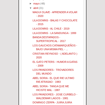
►
mayo
(48)
▼
abril
(21)
MAGUI OLAVE - APRENDER A VOLAR
- 2020
LILA DOWNS - BALAS Y CHOCOLATE
- 2015
LILA DOWNS - AL CHILE - 2019
LILA DOWNS - LA SANDUNGA - 1999
BANDA DESTAPADOS -
SUPERTROPICAL - 2017
LOS GAUCHOS CATAMARQUEÑOS -
BAJO UNA MISMA PIEL - ...
CRISTIAN REYNOSO - ( ADELANTO )
2020
EL GATO PETERS - HUMOR A GATAS
- 2009
LOS PAYADORES - TROVADORES
DEL MUNDO
ABEL SORIA - EL QUE RIE ULTIMO
RIE ATRASAO - 1983
ABEL SORIA - TANGA QUE ME
HICISTE MAL - 1987
LOS PAYADORES - JOSE CURBELO -
WALDEMAR LAGOS - 1981
DOMINGO ZERPA - JUIRA JUIRA