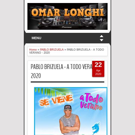
MENU
Home
»
PABLO BRIZUELA
»
PABLO BRIZUELA - A TODO
VERANO - 2020
22
PABLO BRIZUELA - A TODO VERANO -
Apr
2020
2020