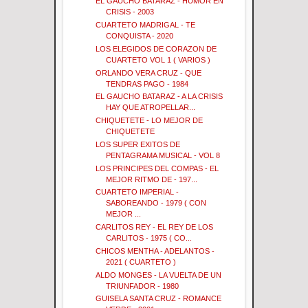
EL GAUCHO BATARAZ - HUMOR EN
CRISIS - 2003
CUARTETO MADRIGAL - TE
CONQUISTA - 2020
LOS ELEGIDOS DE CORAZON DE
CUARTETO VOL 1 ( VARIOS )
ORLANDO VERA CRUZ - QUE
TENDRAS PAGO - 1984
EL GAUCHO BATARAZ - A LA CRISIS
HAY QUE ATROPELLAR...
CHIQUETETE - LO MEJOR DE
CHIQUETETE
LOS SUPER EXITOS DE
PENTAGRAMA MUSICAL - VOL 8
LOS PRINCIPES DEL COMPAS - EL
MEJOR RITMO DE - 197...
CUARTETO IMPERIAL -
SABOREANDO - 1979 ( CON
MEJOR ...
CARLITOS REY - EL REY DE LOS
CARLITOS - 1975 ( CO...
CHICOS MENTHA - ADELANTOS -
2021 ( CUARTETO )
ALDO MONGES - LA VUELTA DE UN
TRIUNFADOR - 1980
GUISELA SANTA CRUZ - ROMANCE